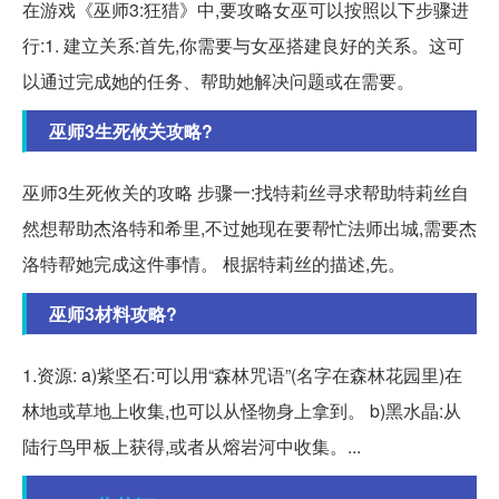
在游戏《巫师3:狂猎》中,要攻略女巫可以按照以下步骤进
行:1. 建立关系:首先,你需要与女巫搭建良好的关系。这可
以通过完成她的任务、帮助她解决问题或在需要。
巫师3生死攸关攻略?
巫师3生死攸关的攻略 步骤一:找特莉丝寻求帮助特莉丝自
然想帮助杰洛特和希里,不过她现在要帮忙法师出城,需要杰
洛特帮她完成这件事情。 根据特莉丝的描述,先。
巫师3材料攻略?
1.资源: a)紫坚石:可以用“森林咒语”(名字在森林花园里)在
林地或草地上收集,也可以从怪物身上拿到。 b)黑水晶:从
陆行鸟甲板上获得,或者从熔岩河中收集。...