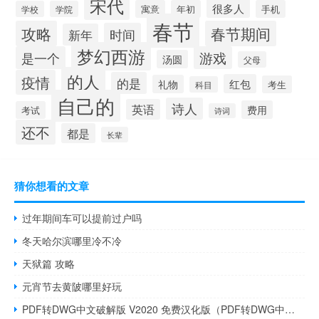
宋代
很多人
寓意
年初
手机
学校
学院
春节
攻略
春节期间
时间
新年
梦幻西游
是一个
游戏
汤圆
父母
的人
疫情
的是
红包
礼物
考生
科目
自己的
诗人
英语
费用
考试
诗词
还不
都是
长辈
猜你想看的文章
过年期间车可以提前过户吗
冬天哈尔滨哪里冷不冷
天狱篇 攻略
元宵节去黄陂哪里好玩
PDF转DWG中文破解版 V2020 免费汉化版（PDF转DWG中文破解版 V2020 免费汉化版功能简介）