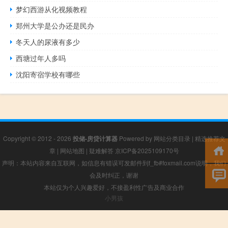
梦幻西游从化视频教程
郑州大学是公办还是民办
冬天人的尿液有多少
西塘过年人多吗
沈阳寄宿学校有哪些
Copyright © 2012 - 2026
投储-房贷计算器
Powered by
网站分类目录
|
精选推荐文
章
|
网站地图
|
疑难解答
京ICP备2025109170号
声明：本站内容来自互联网，如信息有错误可发邮件到f_fb#foxmail.com说明，我们
会及时纠正，谢谢
本站仅为个人兴趣爱好，不接盈利性广告及商业合作
小男孩