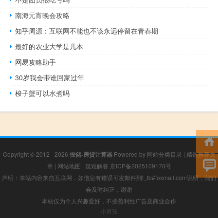
南海元宵晚会攻略
知乎周源：互联网不能也不该永远停留在青春期
最好的农业大学是几本
网易攻略助手
30岁我会带谁回家过年
梭子蟹可以水煮吗
Copyright © 2012 - 2026
投储-房贷计算器
Powered by
网站分类目录
|
精选推荐文
章
|
网站地图
|
疑难解答
京ICP备2025109170号
声明：本站内容来自互联网，如信息有错误可发邮件到f_fb#foxmail.com说明，我们
会及时纠正，谢谢
本站仅为个人兴趣爱好，不接盈利性广告及商业合作
小男孩