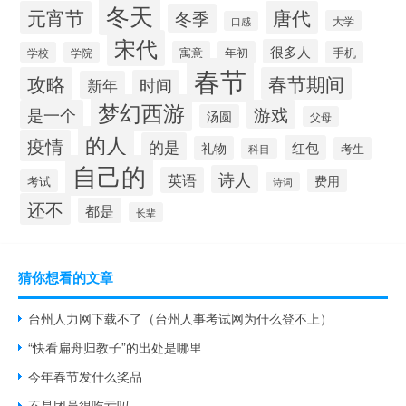
冬天
元宵节
唐代
冬季
大学
口感
宋代
很多人
寓意
年初
手机
学校
学院
春节
攻略
春节期间
时间
新年
梦幻西游
是一个
游戏
汤圆
父母
的人
疫情
的是
红包
礼物
考生
科目
自己的
诗人
英语
费用
考试
诗词
还不
都是
长辈
猜你想看的文章
台州人力网下载不了（台州人事考试网为什么登不上）
“快看扁舟归教子”的出处是哪里
今年春节发什么奖品
不是团员很吃亏吗