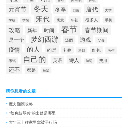
冬天
元宵节
唐代
冬季
大学
口感
宋代
很多人
寓意
年初
手机
学校
学院
春节
攻略
春节期间
时间
新年
梦幻西游
是一个
游戏
汤圆
父母
的人
疫情
的是
红包
礼物
考生
科目
自己的
诗人
英语
费用
考试
诗词
还不
都是
长辈
猜你想看的文章
魔力翻滚攻略
“秋爽鼓琴兴”的出处是哪里
大年三十往家里拿被子行吗