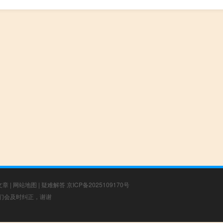
文章
|
网站地图
|
疑难解答
京ICP备2025109170号
，我们会及时纠正，谢谢