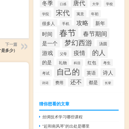
唐代
冬季
大学
学校
口感
宋代
寓意
年初
学院
攻略
新年
很多人
手机
春节
春节期间
时间
梦幻西游
是一个
汤圆
下一篇
的人
寸是多少）
疫情
游戏
父母
的是
红包
礼物
考生
科目
自己的
诗人
英语
考试
还不
都是
费用
长辈
诗词
猜你想看的文章
丝绸技术学习哪些课程
“起和南风琴”的出处是哪里