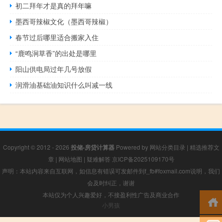
初二拜年才是真的拜年嘛
墨西哥辣椒文化（墨西哥辣椒）
春节过后哪里适合搬家入住
“鹿鸣涧草香”的出处是哪里
阳山供电局过年几号放假
润滑油基础油知识什么叫减一线
Copyright © 2012 - 2026
投储-房贷计算器
Powered by
网站分类目录
|
精选推荐文
章
|
网站地图
|
疑难解答
京ICP备2025109170号
声明：本站内容来自互联网，如信息有错误可发邮件到f_fb#foxmail.com说明，我们
会及时纠正，谢谢
本站仅为个人兴趣爱好，不接盈利性广告及商业合作
小男孩