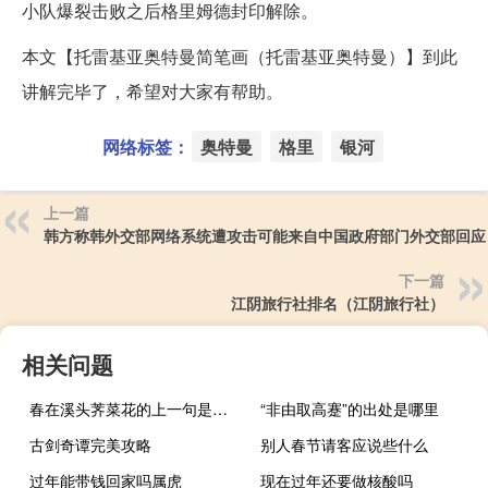
小队爆裂击败之后格里姆德封印解除。
本文【托雷基亚奥特曼简笔画（托雷基亚奥特曼）】到此
讲解完毕了，希望对大家有帮助。
网络标签：
奥特曼
格里
银河
上一篇
韩方称韩外交部网络系统遭攻击可能来自中国政府部门外交部回应
下一篇
江阴旅行社排名（江阴旅行社）
相关问题
春在溪头荠菜花的上一句是什么
“非由取高蹇”的出处是哪里
古剑奇谭完美攻略
别人春节请客应说些什么
过年能带钱回家吗属虎
现在过年还要做核酸吗