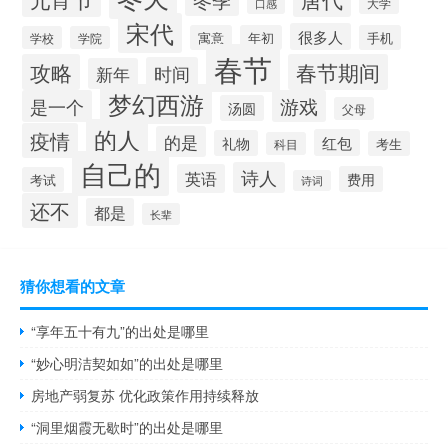
大学
口感
宋代
很多人
寓意
年初
手机
学校
学院
春节
攻略
春节期间
时间
新年
梦幻西游
是一个
游戏
汤圆
父母
的人
疫情
的是
红包
礼物
考生
科目
自己的
诗人
英语
费用
考试
诗词
还不
都是
长辈
猜你想看的文章
“享年五十有九”的出处是哪里
“妙心明洁契如如”的出处是哪里
房地产弱复苏 优化政策作用持续释放
“洞里烟霞无歇时”的出处是哪里