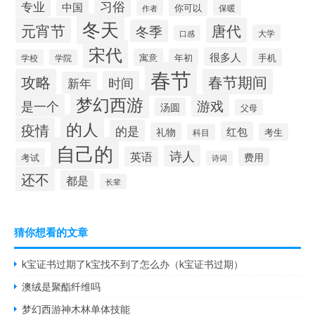
习俗
专业
中国
你可以
作者
保暖
冬天
元宵节
唐代
冬季
大学
口感
宋代
很多人
寓意
年初
手机
学校
学院
春节
攻略
春节期间
时间
新年
梦幻西游
是一个
游戏
汤圆
父母
的人
疫情
的是
红包
礼物
考生
科目
自己的
诗人
英语
费用
考试
诗词
还不
都是
长辈
猜你想看的文章
k宝证书过期了k宝找不到了怎么办（k宝证书过期）
澳绒是聚酯纤维吗
梦幻西游神木林单体技能