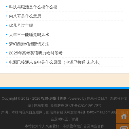
科技与狠活是什么梗什么梗
内八哥是什么意思
你几号过年呢
大年三十能睡觉吗风水
梦幻西游幻姬赚钱方法
2025年高考英语听力啥时候考
电源已接通未充电是什么原因（电源已接通 未充电）
Copyright © 2012 - 2026
投储-房贷计算器
Powered by
网站分类目录
|
精选推荐文
章
|
网站地图
|
疑难解答
京ICP备2025109170号
声明：本站内容来自互联网，如信息有错误可发邮件到f_fb#foxmail.com说明，我们
会及时纠正，谢谢
本站仅为个人兴趣爱好，不接盈利性广告及商业合作