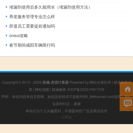
堵漏剂使用后多久能用水（堵漏剂使用方法）
养老服务管理专业怎么样
辞退员工需要提前通知吗
oneui攻略
春节期间咸阳车辆限行吗
Copyright © 2012 - 2026
投储-房贷计算器
Powered by
网站分类目录
|
精选推荐文
章
|
网站地图
|
疑难解答
京ICP备2025109170号
声明：本站内容来自互联网，如信息有错误可发邮件到f_fb#foxmail.com说明，我们
会及时纠正，谢谢
本站仅为个人兴趣爱好，不接盈利性广告及商业合作
小男孩