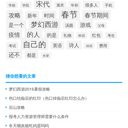
宋代
很多人
寓意
年初
手机
学校
学院
春节
攻略
春节期间
时间
新年
梦幻西游
是一个
游戏
汤圆
父母
的人
疫情
的是
红包
礼物
考生
科目
自己的
诗人
英语
费用
考试
诗词
还不
都是
长辈
猜你想看的文章
梦幻西游2016暑假攻略
伤口结痂后的红印（伤口掉痂后红印怎么办）
后山攻略
报考人力资源管理师需要什么条件
冬天咽炎能吃鸡蛋吗吗