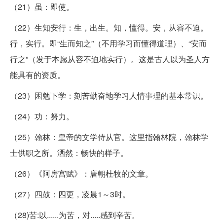
（21）虽：即使。
（22）生知安行：生，出生。知，懂得。安，从容不迫。
行，实行。即“生而知之”（不用学习而懂得道理）、“安而
行之”（发于本愿从容不迫地实行）。这是古人以为圣人方
能具有的资质。
（23）困勉下学：刻苦勤奋地学习人情事理的基本常识。
（24）功：努力。
（25）翰林：皇帝的文学侍从官。这里指翰林院，翰林学
士供职之所。洒然：畅快的样子。
（26）《阿房宫赋》：唐朝杜牧的文章。
（27）四鼓：四更，凌晨1～3时。
（28)苦:以......为苦，对.....感到辛苦。