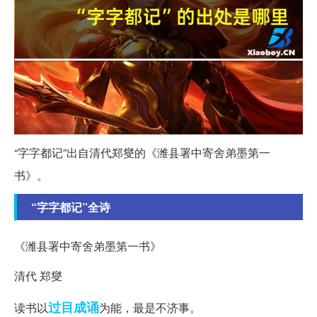
“字字都记”出自清代郑燮的《潍县署中寄舍弟墨第一
书》。
“字字都记”全诗
《潍县署中寄舍弟墨第一书》
清代 郑燮
过目成诵
读书以
为能，最是不济事。