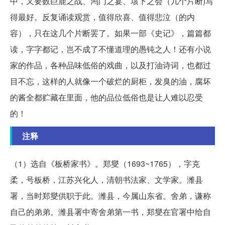
中，又要数巨鹿之战、鸿门之宴、垓下之会（几个片断)写
得最好。反复诵读观赏，值得欣喜、值得悲泣（的内
容），只在这几个片断罢了。如果一部《史记》，篇篇都
读，字字都记，岂不成了不懂道理的愚钝之人！还有小说
家的作品，各种品味低俗的戏曲，以及打油诗词，也都过
目不忘，这样的人就像一个破烂的厨柜，发臭的油，腐坏
的酱全都贮藏在里面，他的品位低俗也是让人难以忍受
的！
注释
（1）选自《板桥家书》。郑燮（1693~1765），字克
柔，号板桥，江苏兴化人，清朝书法家、文学家。潍县
署，当时郑燮供职于此。潍县，今属山东省。舍弟，谦称
自己的弟弟。潍县署中寄舍弟第一书，郑燮在官署中给自