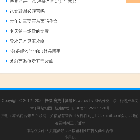
净资产是什么 净资产的定义与意义
论文致谢必须写吗
大年初三要买东西吗作文
冬天第一场雪的文案
异次元奇灵王攻略
“分得眠沙半”的出处是哪里
梦幻西游倒卖五宝攻略
Copyright © 2012 - 2026
投储-房贷计算器
Powered by
网站分类目录
|
精选推荐文
章
|
网站地图
|
疑难解答
京ICP备2025109170号
声明：本站内容来自互联网，如信息有错误可发邮件到f_fb#foxmail.com说明，我们
会及时纠正，谢谢
本站仅为个人兴趣爱好，不接盈利性广告及商业合作
小男孩