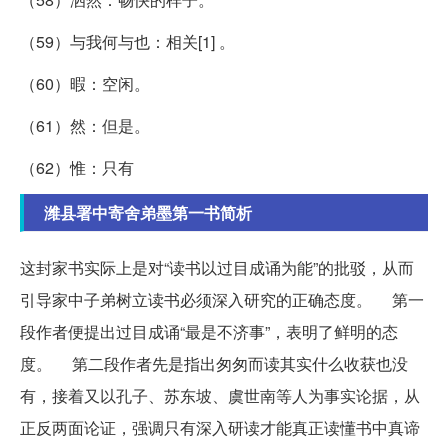
（59）与我何与也：相关[1] 。
（60）暇：空闲。
（61）然：但是。
（62）惟：只有
潍县署中寄舍弟墨第一书简析
这封家书实际上是对“读书以过目成诵为能”的批驳，从而
引导家中子弟树立读书必须深入研究的正确态度。 第一
段作者便提出过目成诵“最是不济事”，表明了鲜明的态
度。 第二段作者先是指出匆匆而读其实什么收获也没
有，接着又以孔子、苏东坡、虞世南等人为事实论据，从
正反两面论证，强调只有深入研读才能真正读懂书中真谛