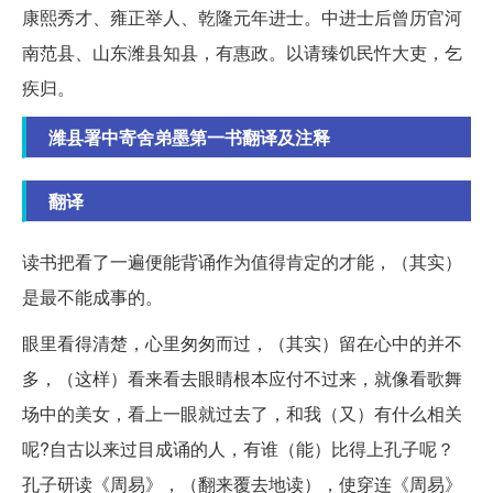
康熙秀才、雍正举人、乾隆元年进士。中进士后曾历官河
南范县、山东潍县知县，有惠政。以请臻饥民忤大吏，乞
疾归。
潍县署中寄舍弟墨第一书翻译及注释
翻译
读书把看了一遍便能背诵作为值得肯定的才能，（其实）
是最不能成事的。
眼里看得清楚，心里匆匆而过，（其实）留在心中的并不
多，（这样）看来看去眼睛根本应付不过来，就像看歌舞
场中的美女，看上一眼就过去了，和我（又）有什么相关
呢?自古以来过目成诵的人，有谁（能）比得上孔子呢？
孔子研读《周易》，（翻来覆去地读），使穿连《周易》