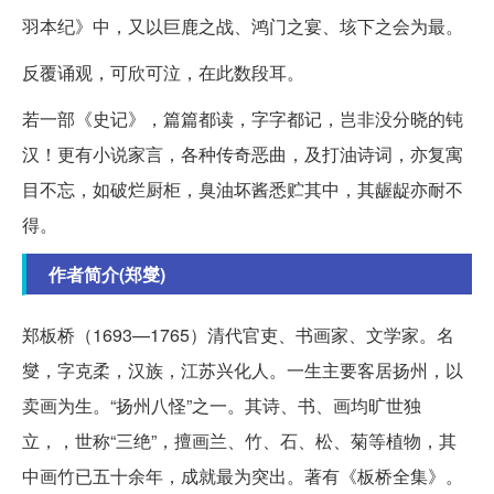
羽本纪》中，又以巨鹿之战、鸿门之宴、垓下之会为最。
反覆诵观，可欣可泣，在此数段耳。
若一部《史记》，篇篇都读，字字都记，岂非没分晓的钝
汉！更有小说家言，各种传奇恶曲，及打油诗词，亦复寓
目不忘，如破烂厨柜，臭油坏酱悉贮其中，其龌龊亦耐不
得。
作者简介(郑燮)
郑板桥（1693—1765）清代官吏、书画家、文学家。名
燮，字克柔，汉族，江苏兴化人。一生主要客居扬州，以
卖画为生。“扬州八怪”之一。其诗、书、画均旷世独
立，，世称“三绝”，擅画兰、竹、石、松、菊等植物，其
中画竹已五十余年，成就最为突出。著有《板桥全集》。