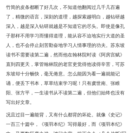
竹简的皮条都断了好几次，不知道他翻阅过几千几百遍
了，精微的语言，深刻的道理，越探索越明白，越钻研越
深入，越是深入钻研就越是不知道它的尽头。即使是像孔
子那样不用学习而懂得道理，能从容不迫地实行大道的圣
人，也不会停止刻苦勤奋地学习人情事理的功夫。苏东坡
读书不需要读第二遍，然而他在翰林院时读《阿房宫赋》
直到四更天，掌管翰林院的老官吏觉得他读得辛苦，可苏
东坡却十分畅快，毫无倦意。怎么能因为看一遍就能记
诵，便丢下书本，草草结束学习呢！只有虞世南、张睢
阳、张方平，一生读书从不读第二遍，但他们始终也没有
写出好文章。
况且过目一遍能背，又有什么都背的坏处。就像《史记》
一百三十篇中，《项羽本纪》写得最好，而《项羽本纪》