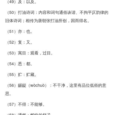
（49）及：以及。
（50）打油诗词：内容和词句通俗诙谐、不拘平仄韵律的
旧体诗词；相传为唐朝张打油所创，因而得名。
（51）亦：也。
（52）复：又。
（53）寓目：观看，过目。
（54）悉：都。
（55）贮：贮藏。
（56）龌龊（wòchuò）：不干净，这里有品位低俗的意
思。
（57）不得：不能够。
（58）洒然：畅快的样子。