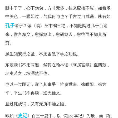
眼中了了，心下匆匆，方寸无多，往来应接不暇，如看场
中美色，一眼即过，与我何与也？千古过目成诵，孰有如
孔子
者乎？读《易》至韦编三绝，不知翻阅过几千百遍
来，微言精义，愈探愈出，愈研愈入，愈往而不知其所
穷。
虽生知安行之圣，不废困勉下学之功也。
东坡读书不用两遍，然其在翰林读《阿房宫赋》至四鼓，
老吏苦之，坡洒然不倦。
岂以一过即记，遂了其事乎！惟虞世南、张睢阳、张方
平，平生书不再读，迄无佳文。
且过辄成诵，又有无所不诵之陋。
史记
即如《
》百三十篇中，以《项羽本纪》为最，而《项