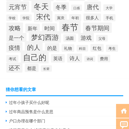
冬天
元宵节
唐代
冬季
大学
口感
宋代
很多人
寓意
年初
手机
学校
学院
春节
攻略
春节期间
时间
新年
梦幻西游
是一个
游戏
汤圆
父母
的人
疫情
的是
红包
礼物
考生
科目
自己的
诗人
英语
费用
考试
诗词
还不
都是
长辈
猜你想看的文章
过年小孩子买什么好呢
过年商品预售是什么意思
户口办理在哪个部门