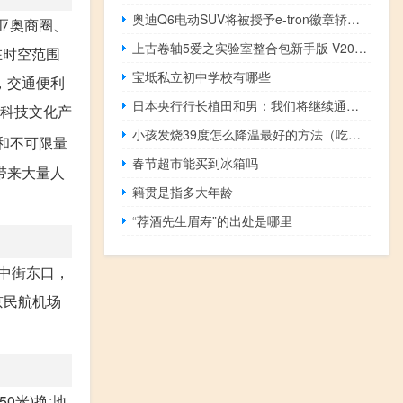
奥迪Q6电动SUV将被授予e-tron徽章轿车将紧随其后
亚奥商圈、
上古卷轴5爱之实验室整合包新手版 V2021 最新版（上古卷轴5爱之实验室整合包新手版 V2021 最新版功能简介）
在时空范围
宝坻私立初中学校有哪些
，交通便利
日本央行行长植田和男：我们将继续通过市场操作购买大量政府债券以使10年期日本国债收益率不过度超过1%
成科技文化产
小孩发烧39度怎么降温最好的方法（吃退烧药多久能退烧）
和不可限量
春节超市能买到冰箱吗
带来大量人
籍贯是指多大年龄
“荐酒先生眉寿”的出处是哪里
光中街东口，
京民航机场
0米)换:地