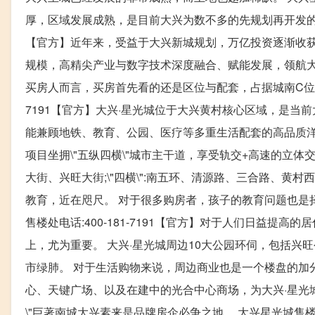
厚，区域发展成熟，是目前大兴为数不多的先规划再开发的区域，
【官方】近年来，受益于大兴新城规划，万亿投资逐渐收获
规模，高精尖产业与数字技术深度融合、赋能发展，领航大
买房人而言，买房首先看的还是区位与配套，占据城南C位的大
7191【官方】大兴·星光城位于大兴黄村核心区域，是
能兼顾地铁、教育、公园、医疗等多重生活配套的高品质洋
项目坐拥\"五纵四横\"城市主干道，享受轨交+高速的立体交
大街、兴旺大街;\"四横\":南五环、清源路、三合路、黄
教育，近在咫尺。 对于很多购房者，孩子的教育问题也是择
售楼处电话:400-181-7191【官方】对于人们日益提
上，尤为重要。 大兴·星光城周边10大公园环伺，包括
市绿肺。 对于生活购物来说，周边商业也是一个楼盘的加
心、天键广场、以及在建中的光合中心商场，为大兴·星光城
\"巨著南城大兴素来是品牌房企必争之地。 大兴星光城售楼处