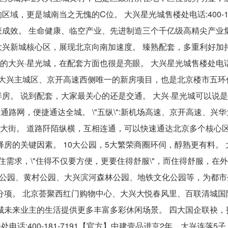
更是城南当之无愧的C位。 大兴星光城售楼处电话:400-181
成效。 生命健康、临空产业、先进制造三个千亿级高精尖产业
兴新城核心区，展现北京向南加速度。 臻熟配套，多重利好加
兴·星光城，在配套方面也很是亮眼。 大兴星光城售楼处电话:40
当前大兴主城区、京开高速西侧唯一的新房项目，也是北京楼市五环
房。 说到配套，大家最关心的还是交通。 大兴·星光城可以说
通路网，便捷通达全城。 \"五纵\":新机场高速、京开高速、兴
村西大街。 道路阡陌纵横，互相连通，可以快速通达北京多个核心区
房的关键因素。 10大公园，5大繁荣商圈环伺，醇熟更有料。 
高的居住需求，\"住得不仅要方便，更要住得舒服\"，而住得舒服，在
兴旺公园、黄村公园、大兴滨河森林公园、地铁文化公园等，为都
分项。 北京荟聚西红门购物中心、大兴大悦春风里、百联清城国
未来业主的生活提供更多丰富多彩休闲场景。 四大国企联袂，打
电话:400-181-7191【官方】中建壹品进京2年，大兴连落5