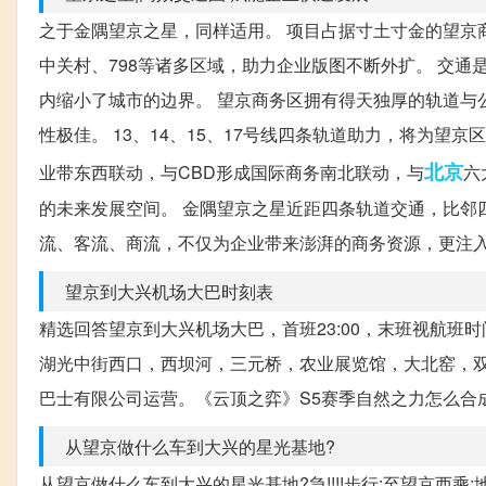
之于金隅望京之星，同样适用。 项目占据寸土寸金的望京
中关村、798等诸多区域，助力企业版图不断外扩。 交
内缩小了城市的边界。 望京商务区拥有得天独厚的轨道与
性极佳。 13、14、15、17号线四条轨道助力，将为
北京
业带东西联动，与CBD形成国际商务南北联动，与
六
的未来发展空间。 金隅望京之星近距四条轨道交通，比邻
流、客流、商流，不仅为企业带来澎湃的商务资源，更注
望京到大兴机场大巴时刻表
精选回答望京到大兴机场大巴，首班23:00，末班视航班时
湖光中街西口，西坝河，三元桥，农业展览馆，大北窑，
巴士有限公司运营。《云顶之弈》S5赛季自然之力怎么合成
从望京做什么车到大兴的星光基地?
从望京做什么车到大兴的星光基地?急!!!!步行:至望京西乘:地铁