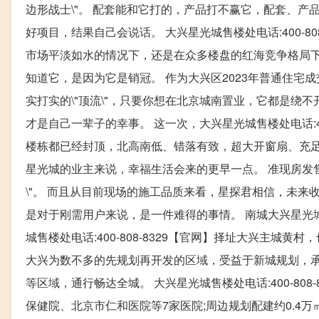
边形战士\"。 配套能和它打的，产品打不赢它，配套、产
好项目，结果自己会说话。 大兴星光城售楼处电话:400-80
市场平淡如水的情况下，还是在众多楼盘的红海竞争格局下，
知道它，是因为它是销冠。 作为大兴区2023年普通住宅
实打实的\"顶流\"，只要你想在北京城南置业，它都是绕
才是自己一辈子的幸事。 这一次，大兴星光城售楼处电话:40
楼栋都已经封顶，北高南低、错落有致，超大开窗扇、充足
星光城的业主来说，幸福生活会来的更早一点。 准现房发
\"。 而且从目前现场的施工品质来看，星探君相信，未来
是对于刚需用户来说，是一件难得的事情。 南城大兴星光城售楼
城售楼处电话:400-808-8329【官网】择址大兴主
大兴为数不多的先规划再开发的区域，受益于新城规划，
等区域，通行畅达全城。 大兴星光城售楼处电话:400-8
保健院、北京市仁和医院等7家医院;周边规划配建约0.4