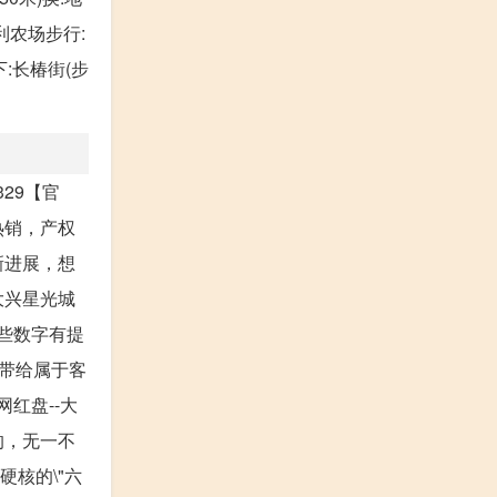
福利农场步行:
下:长椿街(步
329【官
热销，产权
新进展，想
大兴星光城
一些数字有提
带给属于客
红盘--大
的，无一不
硬核的\"六