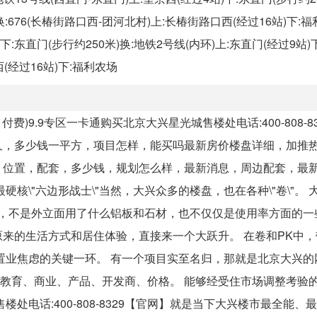
)换:676(长椿街路口西-团河北村)上:长椿街路口西(经过16站)下:
下:东直门(步行约250米)换:地铁2号线(内环)上:东直门(经过9站)
西(经过16站)下:福利农场
)9.9专区一卡通购买北京大兴星光城售楼处电话:400-808-8
久，多少钱一平方，项目怎样，能买吗最新房价楼盘详细，加推
，位置，配套，多少钱，规划怎么样，最新消息，周边配套，最
核\"六边形战士\"当然，大兴众多的楼盘，也在各种\"卷\"。 
所谓的卷，不是外立面用了什么铝板和石材，也不仅仅是使用率方面的
来的生活方式和居住体验，直接来一个大跃升。 在卷和PK中，
业焦虑的关键一环。 有一个项目实至名归，那就是北京大兴的网
、教育、商业、产品、开发商、价格。 能够经受住市场调整考验
电话:400-808-8329【官网】就是当下大兴楼市最全能、最