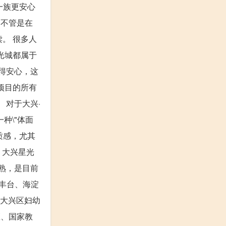
一族更安心
 不管是在
。 很多人
光城都属于
住得安心，这
前项目的所有
 对于大兴·
种\"体面
质感，尤其
 大兴星光
成熟，是目前
丰台、海淀
、大兴区妇幼
区、国家教