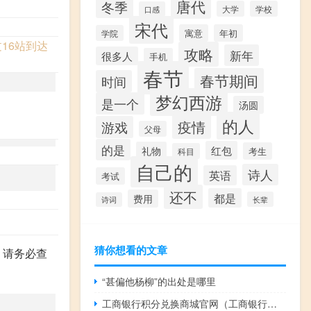
唐代
冬季
大学
学校
口感
宋代
寓意
年初
学院
16站到达
攻略
新年
很多人
手机
春节
春节期间
时间
梦幻西游
是一个
汤圆
的人
疫情
游戏
父母
的是
红包
礼物
考生
科目
。
自己的
诗人
英语
考试
还不
都是
费用
长辈
诗词
猜你想看的文章
，请务必查
“甚偏他杨柳”的出处是哪里
工商银行积分兑换商城官网（工商银行积分兑换商城）