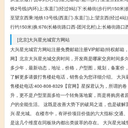
铁2号线(内环)上:东直门(经过9站)下:长椿街(步行约150米
至望京西乘:地铁13号线(西直门-东直门)上:望京西(经过4站)
行约150米)换:676(长椿街路口西-团河北村)上:长椿街路口
[北京]大兴星光城官方网站
大兴星光城官方网站注册免费邮箱注册VIP邮箱(特权邮箱，付费
网】北京大兴星光城交房时间，开发商是哪家交房时间多
多少年，最新动态，地址，价格，户型图，规划，备案价
了解更多请拨打售楼处电话，销售会为您详细介绍。 大兴最硬
售楼处电话:400-808-8329【官网】星探君认为，
升，更不是户型里面多给一个转角落地窗，而是将购房者原
户的全能生活。 这既是改善大势下的破局之道，也是破解置
兴·星光城。 在楼市中，有评价项目价值的六大指标:交通
是这几个维度在同板块内都出类拔萃的存在。 大兴星光城售楼处