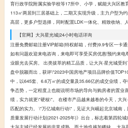
育行政学院附属实验学校等17所中、小学，赋能大兴区教育升级。
113㎡两居到三居基础上，二期又实现升级，主力户型为约8
高层，更多户型选择，同时配置LDK一体化、精致收纳、
【官网】大兴星光城|24小时电话详询
注册免费邮箱注册VIP邮箱(特权邮箱，付费)9.9专区一卡通购
如有问题欢迎来电咨询，来电即可享受买房优惠!预约来电
业眼光去买房。 出类拔萃的精工品质，让大兴·星光城受到
盘中脱颖而出，获评\"2023中国房地产项目品牌价值TOP10-
中，以645套、6.6万㎡的成交量及35.66亿的成交业绩，夺得
争态势，一定程度上也能说明市场的导向与购房者的置业喜
绩，实力就更\"硬核\"。 在楼市产品越来越卷的今天，
匹配的实力。 \"万亿城南行动\"，见证大兴崛起北京城
质量发展行动计划(2021-2025年)》出台，标志着第
大兴主城已经发展的非常成熟，而土地也越加稀缺。 大兴