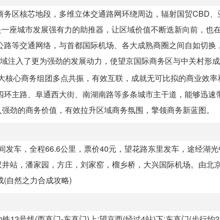
商务区核芯地段，多维立体交通路网环绕周边，辐射国贸CBD、
通是一座城市发展强有力的助推器，让区域价值不断迭新向前，也
公路等交通网络，与首都国际机场、各大成熟商圈之间自如切换
望京区域注入了更为强劲的发展动力，使望京国际商务区与中关村形
大核心商务组团多点共振，有效互联，成就无可比拟的商业效率
四环主路、阜通西大街、南湖南路等多条城市主干道，能够迅速
入强劲的商务价值，有效拉升区域商务氛围，擎领商务新蓝图。
间发车，全程66.6公里，票价40元，望花路东里发车，途经湖
双井站，潘家园，方庄，刘家窑，榴乡桥，大兴国际机场。由北
(自然之力合成攻略)
13号线(西直门-东直门)上:望京西(经过4站)下:东直门(步行约25