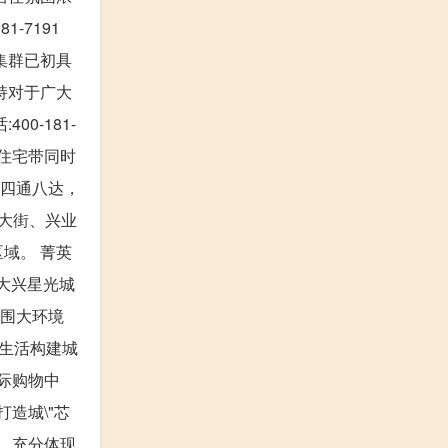
-7191
集群已初具
持对于广大
0-181-
住宅带同时
是四通八达，
华大街、兴业
域。 菁英
大兴星光城
外围大环境
市生活构建城
际购物中
造城\"芯
子，充分体现