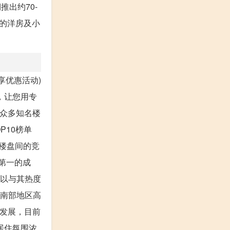
推出约70-
层的洋房及小
尊享优惠活动)
，让您用专
国众多知名楼
P10榜单
方】楼盘间的竞
第一的成
足以与其热度
市南部地区高
的发展，目前
居住氛围浓