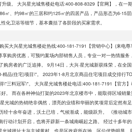
 大兴星光城售楼处电话:400-808-8329【官网】，在一期
6㎡、约98㎡的三居和约125㎡的四居产品，产品形态为6-15
人性化卫浴等细节，基本囊括了各阶段的买家需求。
买大兴星光城售楼处热线:400-181-7191【营销中心】(来电
尊享购房优惠，可预约案场内部销售人员，专业一对一热情服务
了购房者的广泛追捧。 9月14日，大兴·星光城新获殊荣，在全
精品(住宅)项目\"。 2023年1-8月北京商品住宅项目成交排行TO
\"三料冠军\"。 大兴星光城售楼处电话:400-181-7191【官
好。 而在各种神仙打架的2023年北京楼市中，能取得区域销量
大兴·星光城的热销绝非偶然，漂亮的业绩和华丽的奖项背后定然有
南，历经十余年奋进，沃土已培，气候渐成，能级跃升。 《推动城
四轮城南行动计划开启，也将开辟新一条城南崛起之路。 经过十多年
星光城择址大兴主城黄村，也是区政府所在地，区位优势明显，