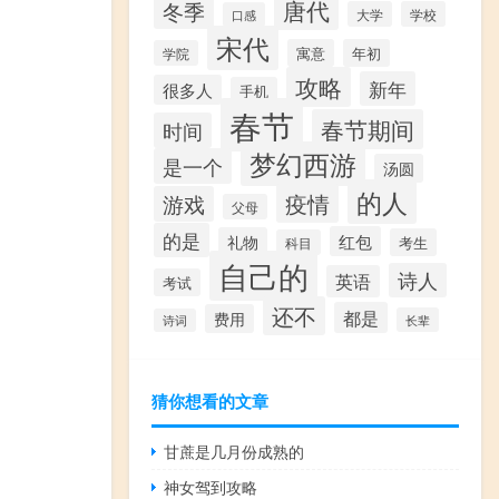
唐代
冬季
大学
学校
口感
宋代
寓意
年初
学院
攻略
新年
很多人
手机
春节
春节期间
时间
梦幻西游
是一个
汤圆
的人
疫情
游戏
父母
的是
红包
礼物
考生
科目
自己的
诗人
英语
考试
还不
都是
费用
长辈
诗词
猜你想看的文章
甘蔗是几月份成熟的
神女驾到攻略