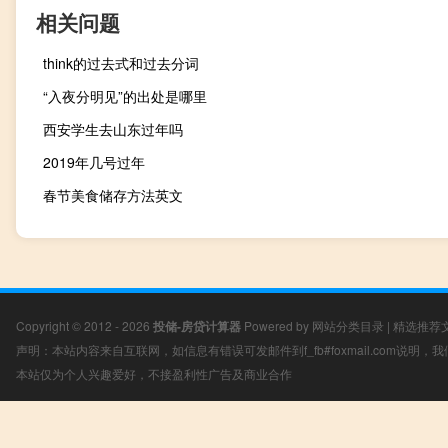
相关问题
think的过去式和过去分词
“入夜分明见”的出处是哪里
西安学生去山东过年吗
2019年几号过年
春节美食储存方法英文
Copyright © 2012 - 2026
投储-房贷计算器
Powered by
网站分类目录
|
精选推荐
声明：本站内容来自互联网，如信息有错误可发邮件到f_fb#foxmail.com说明
本站仅为个人兴趣爱好，不接盈利性广告及商业合作