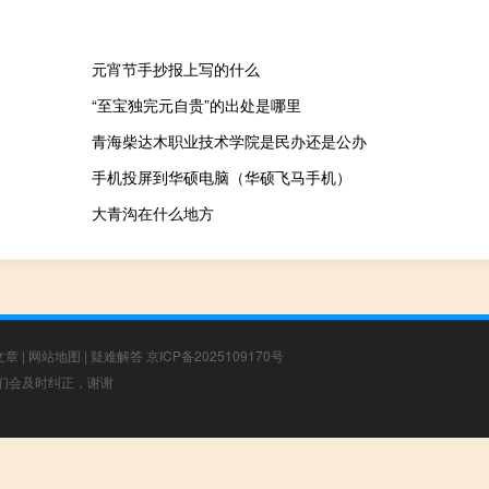
元宵节手抄报上写的什么
“至宝独完元自贵”的出处是哪里
青海柴达木职业技术学院是民办还是公办
手机投屏到华硕电脑（华硕飞马手机）
大青沟在什么地方
文章
|
网站地图
|
疑难解答
京ICP备2025109170号
，我们会及时纠正，谢谢