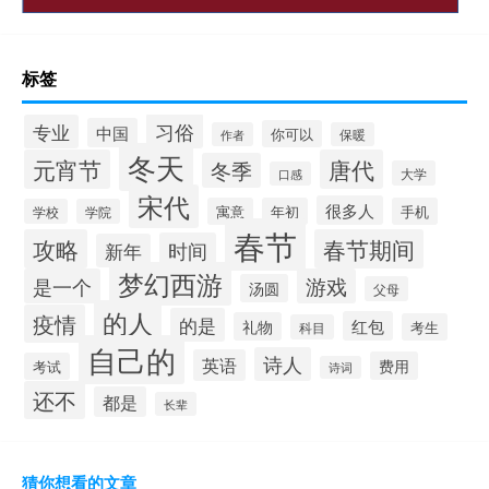
标签
习俗
专业
中国
你可以
作者
保暖
冬天
元宵节
唐代
冬季
大学
口感
宋代
很多人
寓意
年初
手机
学校
学院
春节
攻略
春节期间
时间
新年
梦幻西游
是一个
游戏
汤圆
父母
的人
疫情
的是
红包
礼物
考生
科目
自己的
诗人
英语
费用
考试
诗词
还不
都是
长辈
猜你想看的文章