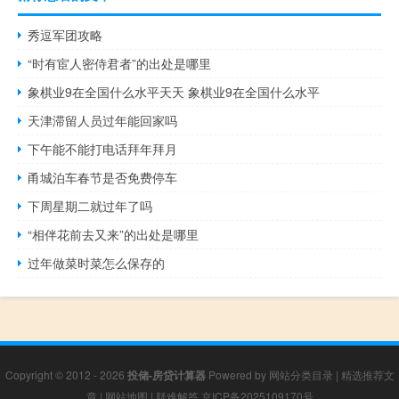
秀逗军团攻略
“时有宦人密侍君者”的出处是哪里
象棋业9在全国什么水平天天 象棋业9在全国什么水平
天津滞留人员过年能回家吗
下午能不能打电话拜年拜月
甬城泊车春节是否免费停车
下周星期二就过年了吗
“相伴花前去又来”的出处是哪里
过年做菜时菜怎么保存的
Copyright © 2012 - 2026
投储-房贷计算器
Powered by
网站分类目录
|
精选推荐文
章
|
网站地图
|
疑难解答
京ICP备2025109170号