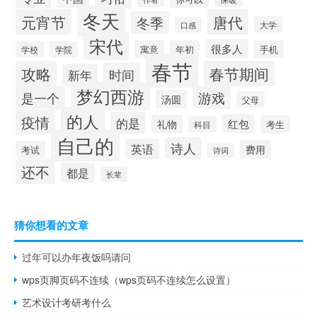
冬天
元宵节
唐代
冬季
大学
口感
宋代
很多人
寓意
年初
手机
学校
学院
春节
攻略
春节期间
时间
新年
梦幻西游
是一个
游戏
汤圆
父母
的人
疫情
的是
红包
礼物
考生
科目
自己的
诗人
英语
费用
考试
诗词
还不
都是
长辈
猜你想看的文章
过年可以办年夜饭吗请问
wps页脚页码不连续（wps页码不连续怎么设置）
艺术设计考研考什么