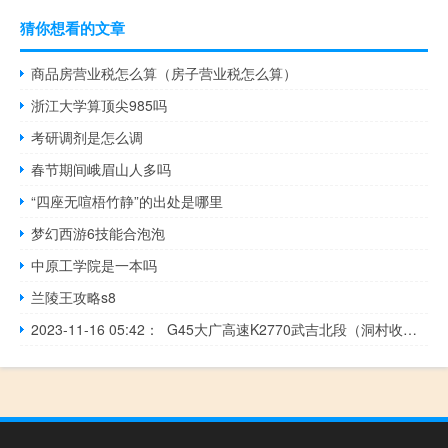
猜你想看的文章
商品房营业税怎么算（房子营业税怎么算）
浙江大学算顶尖985吗
考研调剂是怎么调
春节期间峨眉山人多吗
“四座无喧梧竹静”的出处是哪里
梦幻西游6技能合泡泡
中原工学院是一本吗
兰陵王攻略s8
2023-11-16 05:42： G45大广高速K2770武吉北段（洞村收费站至新余枢纽区间，往广州方向）发生一起小车撞护栏事故，单道缓慢通行。~H​​​