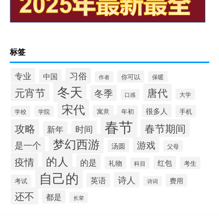
标签
习俗
专业
中国
你可以
作者
保暖
冬天
元宵节
唐代
冬季
大学
口感
宋代
很多人
寓意
年初
手机
学校
学院
春节
攻略
春节期间
时间
新年
梦幻西游
是一个
游戏
汤圆
父母
的人
疫情
的是
红包
礼物
考生
科目
自己的
诗人
英语
费用
考试
诗词
还不
都是
长辈