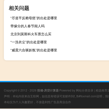
相关问题
“尽道平反赖母慈”的出处是哪里
带缘分的人春节闹人吗
北京到莫斯科火车票怎么买
“一洗衣尘”的出处是哪里
“威震六合驱妖氛”的出处是哪里
Copyright © 2012 - 2026
投储-房贷计算器
Powered by
网站分类目录
|
精选推荐
声明：本站内容来自互联网，如信息有错误可发邮件到f_fb#foxmail.com说明
本站仅为个人兴趣爱好，不接盈利性广告及商业合作