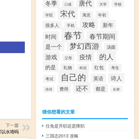
唐代
冬季
大学
学校
口感
宋代
寓意
年初
学院
攻略
新年
很多人
手机
春节
春节期间
时间
梦幻西游
是一个
汤圆
的人
疫情
游戏
父母
的是
红包
礼物
考生
科目
自己的
诗人
英语
考试
还不
都是
费用
长辈
诗词
猜你想看的文章
下一篇
任免是升职还是降职
可以水培吗
三国志2013 攻略