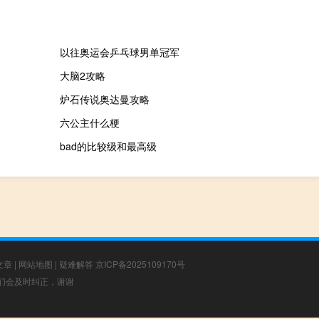
以往奥运会乒乓球男单冠军
大脑2攻略
炉石传说奥达曼攻略
六公主什么梗
bad的比较级和最高级
文章
|
网站地图
|
疑难解答
京ICP备2025109170号
，我们会及时纠正，谢谢