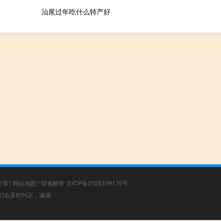
汕尾过年吃什么特产好
文章
|
网站地图
|
疑难解答
京ICP备2025109170号
，我们会及时纠正，谢谢