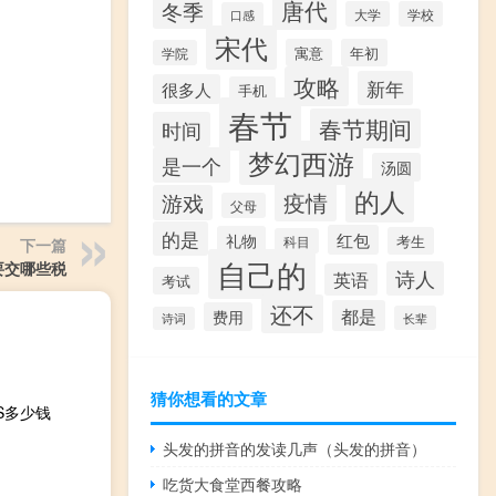
唐代
冬季
大学
学校
口感
宋代
寓意
年初
学院
攻略
新年
很多人
手机
春节
春节期间
时间
梦幻西游
是一个
汤圆
的人
疫情
游戏
父母
的是
红包
礼物
考生
科目
下一篇
自己的
要交哪些税
诗人
英语
考试
还不
都是
费用
长辈
诗词
猜你想看的文章
US多少钱
头发的拼音的发读几声（头发的拼音）
吃货大食堂西餐攻略