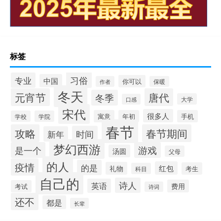
标签
习俗
专业
中国
你可以
作者
保暖
冬天
元宵节
唐代
冬季
大学
口感
宋代
很多人
寓意
年初
手机
学校
学院
春节
攻略
春节期间
时间
新年
梦幻西游
是一个
游戏
汤圆
父母
的人
疫情
的是
红包
礼物
考生
科目
自己的
诗人
英语
费用
考试
诗词
还不
都是
长辈