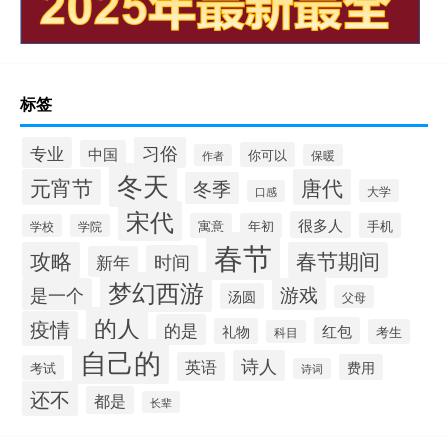
标签
习俗
专业
中国
你可以
作者
保暖
冬天
元宵节
唐代
冬季
大学
口感
宋代
很多人
寓意
年初
手机
学校
学院
春节
攻略
春节期间
时间
新年
梦幻西游
是一个
游戏
汤圆
父母
的人
疫情
的是
红包
礼物
考生
科目
自己的
诗人
英语
费用
考试
诗词
还不
都是
长辈