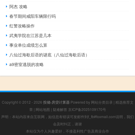
阿杰 攻略
春节期间咸阳车辆限行吗
红警攻略操作
武夷学院在江苏是几本
事业单位成绩怎么算
八仙过海歇后语的谜底（八仙过海歇后语）
a9密室逃脱的攻略
Copyright © 2012 - 2026
投储-房贷计算器
Powered by
网站分类目录
|
精选推荐文
章
|
网站地图
|
疑难解答
京ICP备2025109170号
声明：本站内容来自互联网，如信息有错误可发邮件到f_fb#foxmail.com说明，我们
会及时纠正，谢谢
本站仅为个人兴趣爱好，不接盈利性广告及商业合作