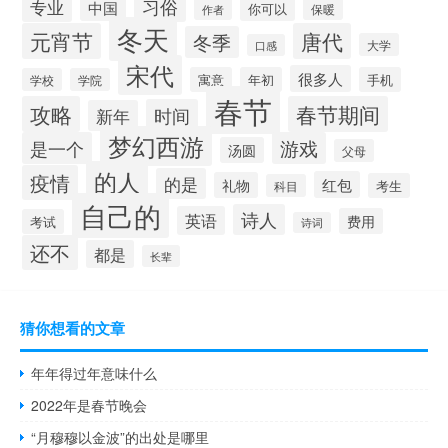
习俗
专业
中国
你可以
作者
保暖
冬天
元宵节
唐代
冬季
大学
口感
宋代
很多人
寓意
年初
手机
学校
学院
春节
攻略
春节期间
时间
新年
梦幻西游
是一个
游戏
汤圆
父母
的人
疫情
的是
红包
礼物
考生
科目
自己的
诗人
英语
费用
考试
诗词
还不
都是
长辈
猜你想看的文章
年年得过年意味什么
2022年是春节晚会
“月穆穆以金波”的出处是哪里