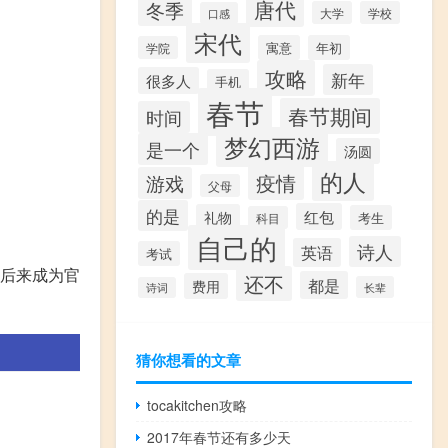
唐代
冬季
大学
学校
口感
宋代
寓意
年初
学院
攻略
新年
很多人
手机
春节
春节期间
时间
梦幻西游
是一个
汤圆
的人
疫情
游戏
父母
的是
红包
礼物
考生
科目
自己的
诗人
英语
考试
，后来成为官
还不
都是
费用
长辈
诗词
猜你想看的文章
tocakitchen攻略
2017年春节还有多少天