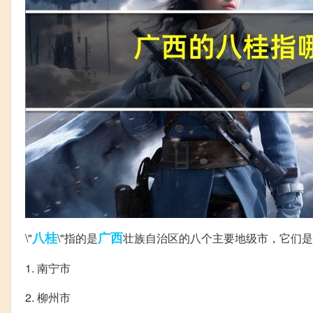
八桂
广西
\"
\"指的是
壮族自治区的八个主要地级市，它们是
1. 南宁市
2. 柳州市