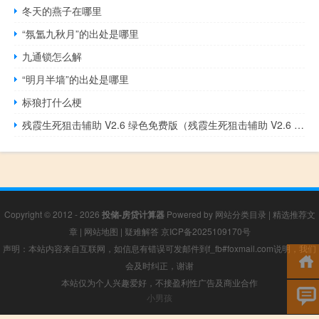
冬天的燕子在哪里
“氛氲九秋月”的出处是哪里
九通锁怎么解
“明月半墙”的出处是哪里
标狼打什么梗
残霞生死狙击辅助 V2.6 绿色免费版（残霞生死狙击辅助 V2.6 绿色免费版功能简介）
Copyright © 2012 - 2026
投储-房贷计算器
Powered by
网站分类目录
|
精选推荐文
章
|
网站地图
|
疑难解答
京ICP备2025109170号
声明：本站内容来自互联网，如信息有错误可发邮件到f_fb#foxmail.com说明，我们
会及时纠正，谢谢
本站仅为个人兴趣爱好，不接盈利性广告及商业合作
小男孩