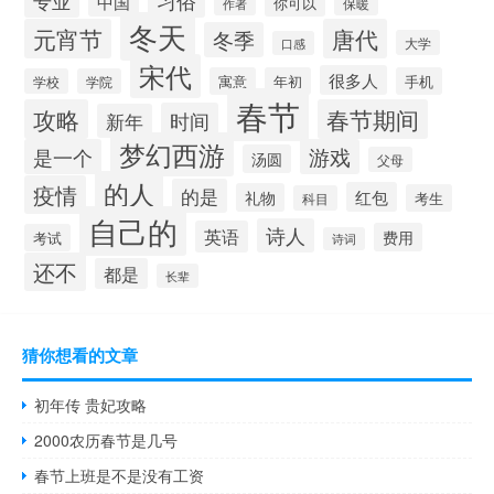
专业
中国
你可以
作者
保暖
冬天
元宵节
唐代
冬季
大学
口感
宋代
很多人
寓意
年初
手机
学校
学院
春节
攻略
春节期间
时间
新年
梦幻西游
是一个
游戏
汤圆
父母
的人
疫情
的是
红包
礼物
考生
科目
自己的
诗人
英语
费用
考试
诗词
还不
都是
长辈
猜你想看的文章
初年传 贵妃攻略
2000农历春节是几号
春节上班是不是没有工资