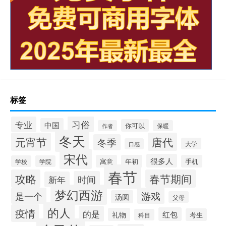
标签
习俗
专业
中国
你可以
作者
保暖
冬天
元宵节
唐代
冬季
大学
口感
宋代
很多人
寓意
年初
手机
学校
学院
春节
攻略
春节期间
时间
新年
梦幻西游
是一个
游戏
汤圆
父母
的人
疫情
的是
红包
礼物
考生
科目