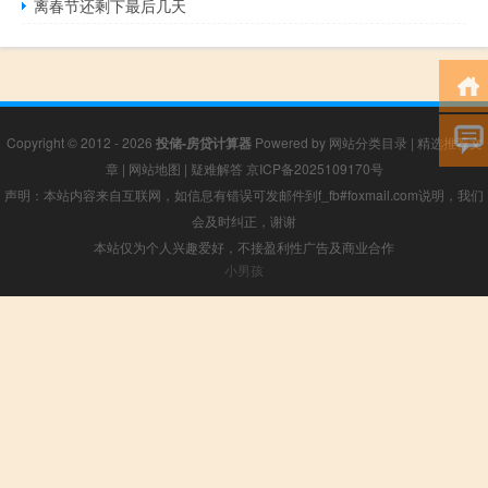
离春节还剩下最后几天
Copyright © 2012 - 2026
投储-房贷计算器
Powered by
网站分类目录
|
精选推荐文
章
|
网站地图
|
疑难解答
京ICP备2025109170号
声明：本站内容来自互联网，如信息有错误可发邮件到f_fb#foxmail.com说明，我们
会及时纠正，谢谢
本站仅为个人兴趣爱好，不接盈利性广告及商业合作
小男孩