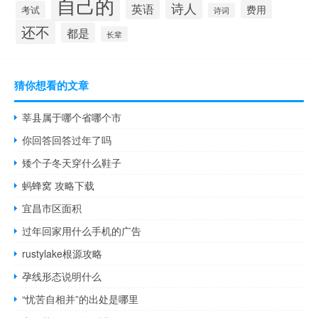
自己的
诗人
英语
费用
考试
诗词
还不
都是
长辈
猜你想看的文章
莘县属于哪个省哪个市
你回答回答过年了吗
矮个子冬天穿什么鞋子
蚂蜂窝 攻略下载
宜昌市区面积
过年回家用什么手机的广告
rustylake根源攻略
孕线形态说明什么
“忧苦自相并”的出处是哪里