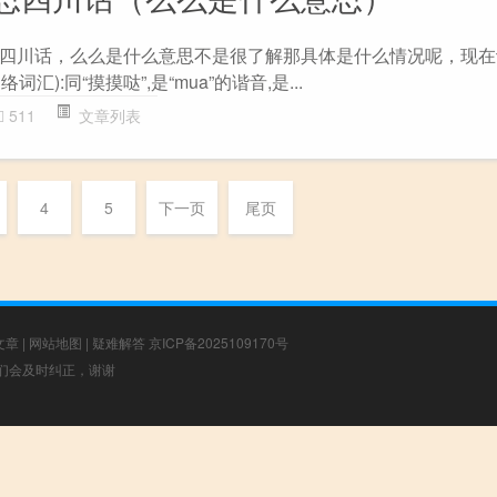
四川话，么么是什么意思不是很了解那具体是什么情况呢，现在
汇):同“摸摸哒”,是“mua”的谐音,是...
511
文章列表
4
5
下一页
尾页
文章
|
网站地图
|
疑难解答
京ICP备2025109170号
，我们会及时纠正，谢谢