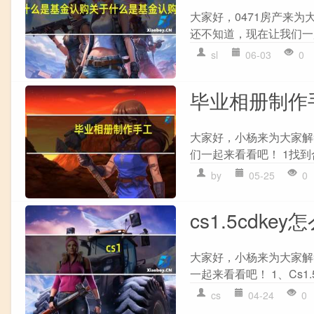
大家好，0471房产来
还不知道，现在让我们一起
sl
06-03
0
毕业相册制作
大家好，小杨来为大家解
们一起来看看吧！ 1找到
by
05-25
0
cs1.5cdkey
大家好，小杨来为大家解答以
一起来看看吧！ 1、Cs1.5硬盘
cs
04-24
0