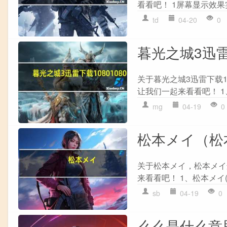
看看吧！ 1屏幕显示效果
td
04-20
0
暮光之城3迅雷下
关于暮光之城3迅雷下载1
让我们一起来看看吧！ 1
mg
04-19
0
松本メイ（松
关于松本メイ，松本メイ
来看看吧！ 1、松本メイ(まつ
sb
04-19
0
么么是什么意