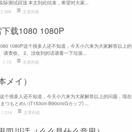
实际测试回顶 本文到此结束，希望对大家...
398
文章列表
载1080 1080P
080 1080P这个很多人还不知道，今天小六来为大家解答以上
、请查收。 2、没收到的话请看一下垃圾...
73
文章列表
本メイ）
这个很多人还不知道，今天小六来为大家解答以上的问题，现在
もとめい)T153cm B90cm(Gカップ) ...
314
文章列表
思四川话（么么是什么意思）