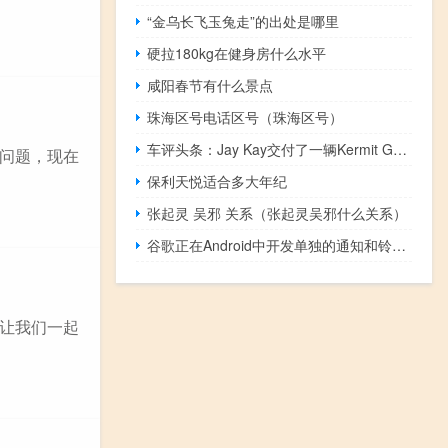
“金乌长飞玉兔走”的出处是哪里
硬拉180kg在健身房什么水平
咸阳春节有什么景点
珠海区号电话区号（珠海区号）
车评头条：Jay Kay交付了一辆Kermit Green Ferrari LaFerrari
的问题，现在
保利天悦适合多大年纪
张起灵 吴邪 关系（张起灵吴邪什么关系）
谷歌正在Android中开发单独的通知和铃声音量滑块
让我们一起