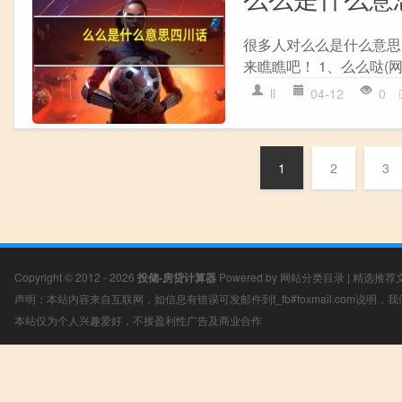
很多人对么么是什么意思
来瞧瞧吧！ 1、么么哒(网络词
ll
04-12
0
1
2
3
Copyright © 2012 - 2026
投储-房贷计算器
Powered by
网站分类目录
|
精选推荐
声明：本站内容来自互联网，如信息有错误可发邮件到f_fb#foxmail.com说明
本站仅为个人兴趣爱好，不接盈利性广告及商业合作