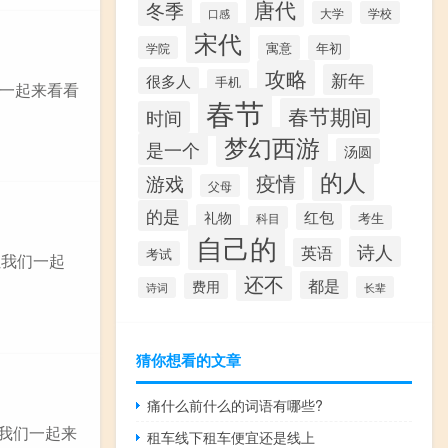
唐代
冬季
大学
学校
口感
宋代
寓意
年初
学院
攻略
新年
很多人
手机
一起来看看
春节
春节期间
时间
梦幻西游
是一个
汤圆
的人
疫情
游戏
父母
的是
红包
礼物
考生
科目
自己的
诗人
英语
考试
让我们一起
还不
都是
费用
长辈
诗词
猜你想看的文章
痛什么前什么的词语有哪些?
让我们一起来
租车线下租车便宜还是线上