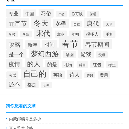
习俗
专业
中国
你可以
作者
保暖
冬天
元宵节
唐代
冬季
大学
口感
宋代
很多人
寓意
年初
手机
学校
学院
春节
攻略
春节期间
时间
新年
梦幻西游
是一个
游戏
汤圆
父母
的人
疫情
的是
红包
礼物
考生
科目
自己的
诗人
英语
费用
考试
诗词
还不
都是
长辈
猜你想看的文章
内蒙邮编号是多少
真人监禁攻略