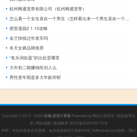
杭州网通宽带有限公司（杭州网通宽带）
怎么看一个女生喜欢一个男生（怎样看出来一个男生喜欢一个女生）
密室逃脱2 1-10攻略
金兰快线过年发车吗
冬天女裤品牌推荐
“鱼乐涧欲盈”的出处是哪里
大年初二能赚钱给别人么
男性更年期是多大年龄抑郁
Copyright © 2012 - 2026
投储-房贷计算器
Powered by
网站分类目录
|
精选推荐文
章
|
网站地图
|
疑难解答
京ICP备2025109170号
声明：本站内容来自互联网，如信息有错误可发邮件到f_fb#foxmail.com说明，我们