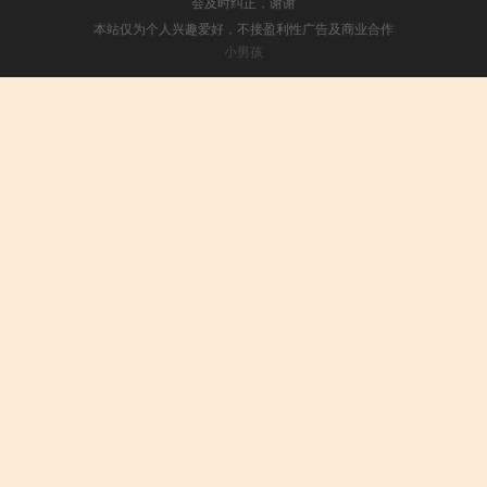
会及时纠正，谢谢
本站仅为个人兴趣爱好，不接盈利性广告及商业合作
小男孩