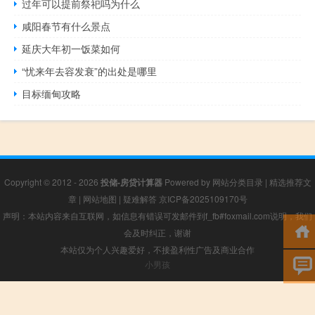
过年可以提前祭祀吗为什么
咸阳春节有什么景点
延庆大年初一饭菜如何
“忧来年去容发衰”的出处是哪里
目标缅甸攻略
Copyright © 2012 - 2026
投储-房贷计算器
Powered by
网站分类目录
|
精选推荐文
章
|
网站地图
|
疑难解答
京ICP备2025109170号
声明：本站内容来自互联网，如信息有错误可发邮件到f_fb#foxmail.com说明，我们
会及时纠正，谢谢
本站仅为个人兴趣爱好，不接盈利性广告及商业合作
小男孩