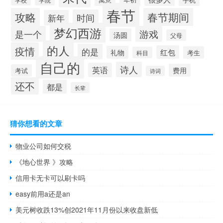
春节
攻略
春节期间
时间
新年
梦幻西游
是一个
游戏
汤圆
父母
的人
疫情
的是
红包
礼物
考生
科目
自己的
诗人
英语
费用
考试
诗词
还不
都是
长辈
猜你想看的文章
物业公司如何交税
《地心世界 》攻略
信用卡无卡可以刷卡吗
easy前用a还是an
美元树收跌13%创2021年11月份以来收盘新低