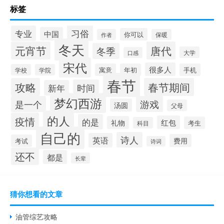
标签
习俗
专业
中国
你可以
作者
保暖
冬天
元宵节
唐代
冬季
大学
口感
宋代
很多人
寓意
年初
手机
学校
学院
春节
攻略
春节期间
时间
新年
梦幻西游
是一个
游戏
汤圆
父母
的人
疫情
的是
红包
礼物
考生
科目
自己的
诗人
英语
费用
考试
诗词
还不
都是
长辈
猜你想看的文章
油管综艺攻略