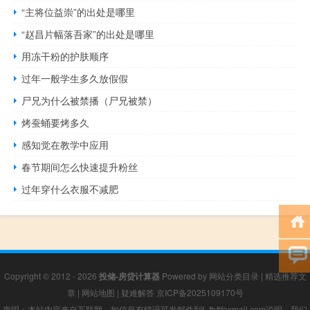
“主将位益崇”的出处是哪里
“赵昌片幅落吾家”的出处是哪里
用冻干粉的护肤顺序
过年一般学生多久放假假
尸兄为什么被禁播（尸兄被禁）
烤蚕蛹要烤多久
感知觉在教学中应用
春节期间怎么快速提升粉丝
过年穿什么衣服不减肥
Copyright © 2012 - 2026
投储-房贷计算器
Powered by
网站分类目录
|
精选推荐文
章
|
网站地图
|
疑难解答
京ICP备2025109170号
声明：本站内容来自互联网，如信息有错误可发邮件到f_fb#foxmail.com说明，我们