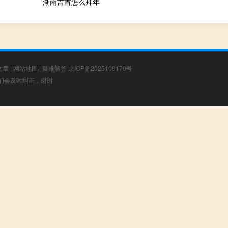
湖南吉首怎么拜年
文章
|
网站地图
|
疑难解答
京ICP备2025109170号
，我们会及时纠正，谢谢