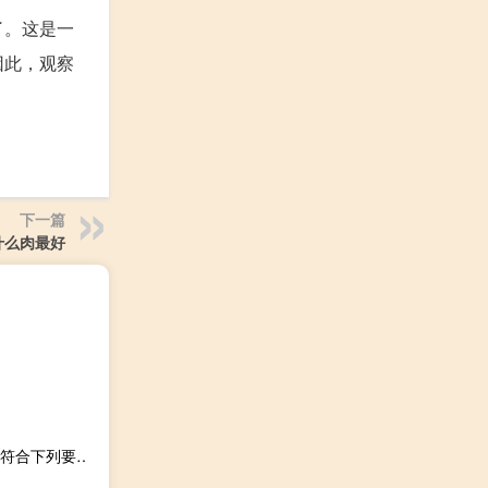
了。这是一
因此，观察
下一篇
什么肉最好
临时消防车道的右侧应设置消防车（临时消防车道的设置应符合下列要求）