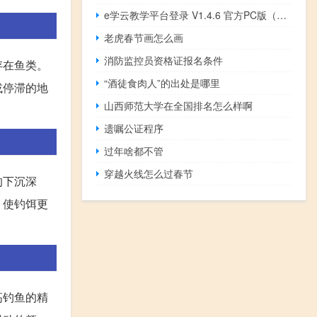
e学云教学平台登录 V1.4.6 官方PC版（e学云教学平台登录 V1.4.6 官方PC版功能简介）
老虎春节画怎么画
消防监控员资格证报名条件
存在鱼类。
“酒徒食肉人”的出处是哪里
或停滞的地
山西师范大学在全国排名怎么样啊
遗嘱公证程序
过年啥都不管
穿越火线怎么过春节
的下沉深
，使钓饵更
高钓鱼的精