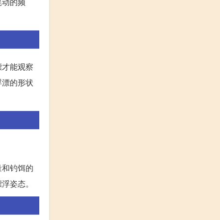
晃动的频
漂才能观察
浮漂的形状
量和钓饵的
漂浮姿态。