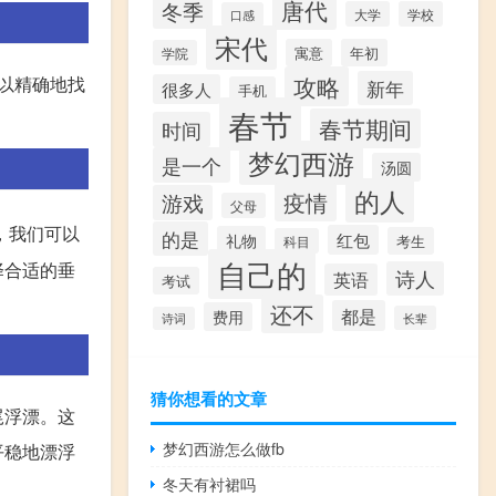
唐代
冬季
大学
学校
口感
宋代
寓意
年初
学院
攻略
以精确地找
新年
很多人
手机
春节
春节期间
时间
梦幻西游
是一个
汤圆
的人
疫情
游戏
父母
，我们可以
的是
红包
礼物
考生
科目
自己的
择合适的垂
诗人
英语
考试
还不
都是
费用
长辈
诗词
猜你想看的文章
尾浮漂。这
梦幻西游怎么做fb
平稳地漂浮
冬天有衬裙吗