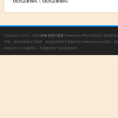
飞机托运要钱吗（飞机托运要钱吗）
Copyright © 2012 - 2026
投储-房贷计算器
Powered by
网站分类目录
|
精选推荐
声明：本站内容来自互联网，如信息有错误可发邮件到f_fb#foxmail.com说明
本站仅为个人兴趣爱好，不接盈利性广告及商业合作