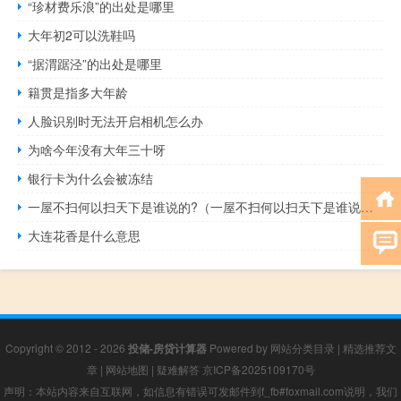
“珍材费乐浪”的出处是哪里
大年初2可以洗鞋吗
“据渭踞泾”的出处是哪里
籍贯是指多大年龄
人脸识别时无法开启相机怎么办
为啥今年没有大年三十呀
银行卡为什么会被冻结
一屋不扫何以扫天下是谁说的?（一屋不扫何以扫天下是谁说的）
大连花香是什么意思
Copyright © 2012 - 2026
投储-房贷计算器
Powered by
网站分类目录
|
精选推荐文
章
|
网站地图
|
疑难解答
京ICP备2025109170号
声明：本站内容来自互联网，如信息有错误可发邮件到f_fb#foxmail.com说明，我们