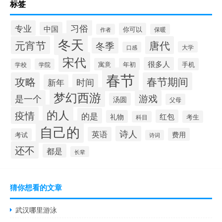
标签
习俗
专业
中国
你可以
作者
保暖
冬天
元宵节
唐代
冬季
大学
口感
宋代
很多人
寓意
年初
手机
学校
学院
春节
攻略
春节期间
时间
新年
梦幻西游
是一个
游戏
汤圆
父母
的人
疫情
的是
红包
礼物
考生
科目
自己的
诗人
英语
费用
考试
诗词
还不
都是
长辈
猜你想看的文章
武汉哪里游泳