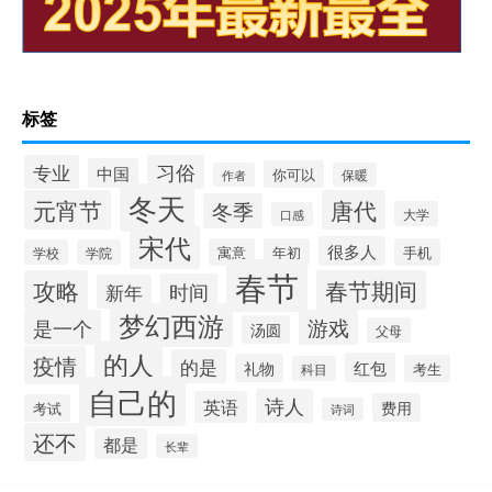
标签
习俗
专业
中国
你可以
作者
保暖
冬天
元宵节
唐代
冬季
大学
口感
宋代
很多人
寓意
年初
手机
学校
学院
春节
攻略
春节期间
时间
新年
梦幻西游
是一个
游戏
汤圆
父母
的人
疫情
的是
红包
礼物
考生
科目
自己的
诗人
英语
费用
考试
诗词
还不
都是
长辈