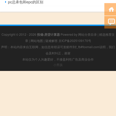
pc总承包和epc的区别
Copyright © 2012 - 2026
投储-房贷计算器
Powered by
网站分类目录
|
精选推荐文
章
|
网站地图
|
疑难解答
京ICP备2025109170号
声明：本站内容来自互联网，如信息有错误可发邮件到f_fb#foxmail.com说明，我们
会及时纠正，谢谢
本站仅为个人兴趣爱好，不接盈利性广告及商业合作
小男孩