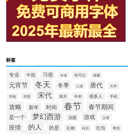
标签
习俗
专业
中国
你可以
作者
保暖
冬天
元宵节
唐代
冬季
大学
口感
宋代
很多人
寓意
年初
手机
学校
学院
春节
攻略
春节期间
时间
新年
梦幻西游
是一个
游戏
汤圆
父母
的人
疫情
的是
红包
礼物
考生
科目