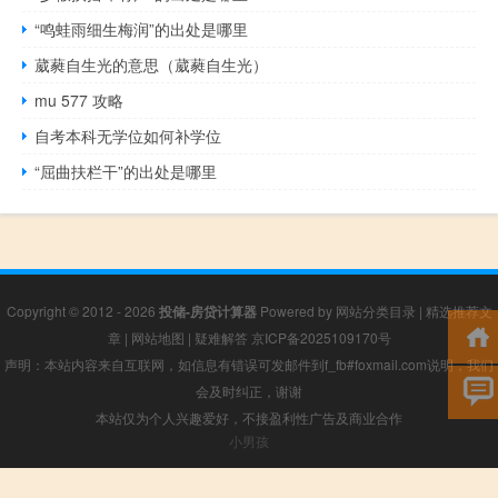
“鸣蛙雨细生梅润”的出处是哪里
葳蕤自生光的意思（葳蕤自生光）
mu 577 攻略
自考本科无学位如何补学位
“屈曲扶栏干”的出处是哪里
Copyright © 2012 - 2026
投储-房贷计算器
Powered by
网站分类目录
|
精选推荐文
章
|
网站地图
|
疑难解答
京ICP备2025109170号
声明：本站内容来自互联网，如信息有错误可发邮件到f_fb#foxmail.com说明，我们
会及时纠正，谢谢
本站仅为个人兴趣爱好，不接盈利性广告及商业合作
小男孩