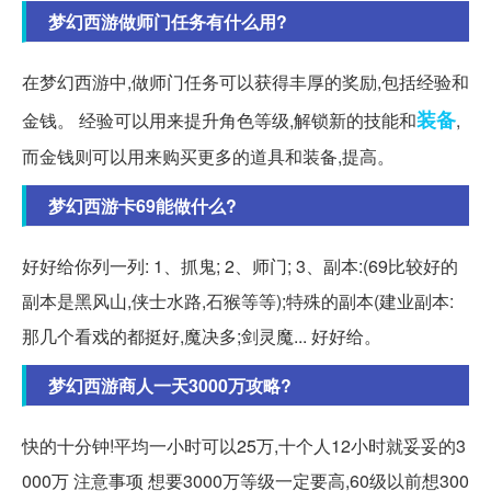
梦幻西游做师门任务有什么用?
在梦幻西游中,做师门任务可以获得丰厚的奖励,包括经验和
装备
金钱。 经验可以用来提升角色等级,解锁新的技能和
,
而金钱则可以用来购买更多的道具和装备,提高。
梦幻西游卡69能做什么?
好好给你列一列: 1、抓鬼; 2、师门; 3、副本:(69比较好的
副本是黑风山,侠士水路,石猴等等);特殊的副本(建业副本:
那几个看戏的都挺好,魔决多;剑灵魔... 好好给。
梦幻西游商人一天3000万攻略?
快的十分钟!平均一小时可以25万,十个人12小时就妥妥的3
000万 注意事项 想要3000万等级一定要高,60级以前想300