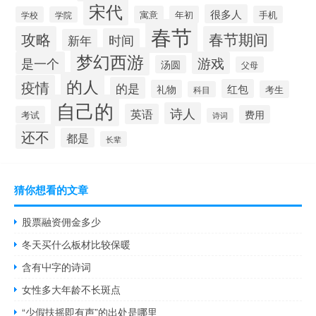
宋代
很多人
寓意
年初
手机
学校
学院
春节
攻略
春节期间
时间
新年
梦幻西游
是一个
游戏
汤圆
父母
的人
疫情
的是
红包
礼物
考生
科目
自己的
诗人
英语
费用
考试
诗词
还不
都是
长辈
猜你想看的文章
股票融资佣金多少
冬天买什么板材比较保暖
含有屮字的诗词
女性多大年龄不长斑点
“少假扶摇即有声”的出处是哪里