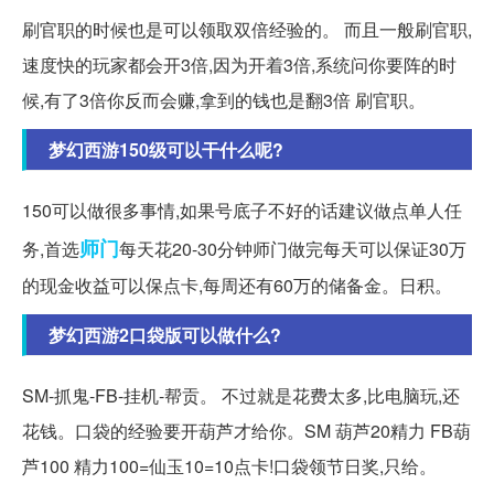
刷官职的时候也是可以领取双倍经验的。 而且一般刷官职,
速度快的玩家都会开3倍,因为开着3倍,系统问你要阵的时
候,有了3倍你反而会赚,拿到的钱也是翻3倍 刷官职。
梦幻西游150级可以干什么呢?
150可以做很多事情,如果号底子不好的话建议做点单人任
师门
务,首选
每天花20-30分钟师门做完每天可以保证30万
的现金收益可以保点卡,每周还有60万的储备金。日积。
梦幻西游2口袋版可以做什么?
SM-抓鬼-FB-挂机-帮贡。 不过就是花费太多,比电脑玩,还
花钱。口袋的经验要开葫芦才给你。SM 葫芦20精力 FB葫
芦100 精力100=仙玉10=10点卡!口袋领节日奖,只给。