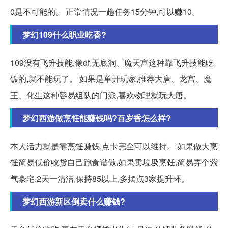
0是不可能的。 正常情况一趟任务15分钟,可以赚10。
梦幻109什么职业吃香?
109没有飞升技能,像df,无底洞、魔天宫这种靠飞升技能吃
饭的,就不能玩了。 如果是单开玩家,推荐大唐、龙宫、魔
王、化生这种容易组队的门派,喜欢物理就玩大唐。
梦幻西游做烹饪能赚钱吗?百岁香怎么样?
本人活力就是靠烹饪赚钱,点卡完全可以维持。 如果做大烹
饪简易低价收货自己跑食谱做,如果卖垃圾烹饪,简易弄个紫
气豪宅,2天一清洁,保持85以上,多摆点3家提升环。
梦幻西游新区倒卖什么赚钱?