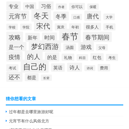
习俗
专业
中国
你可以
作者
保暖
冬天
元宵节
唐代
冬季
大学
口感
宋代
很多人
寓意
年初
手机
学校
学院
春节
攻略
春节期间
时间
新年
梦幻西游
是一个
游戏
汤圆
父母
的人
疫情
的是
红包
礼物
考生
科目
自己的
诗人
英语
费用
考试
诗词
还不
都是
长辈
猜你想看的文章
过年都是去哪里旅游好呢
元宵节有什么风俗北方