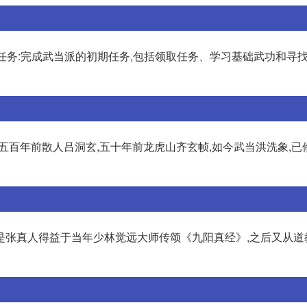
初期任务:完成武当派的初期任务,包括领取任务、学习基础武功和寻
五百年前散人吕洞玄,五十年前龙虎山齐玄帧,如今武当洪洗象,已
是张真人得益于当年少林觉远大师传颂《九阳真经》,之后又从道