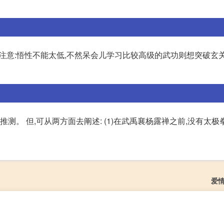
注意:悟性不能太低,不然呆会儿学习比较高级的武功则想突破玄关(
测。 但,可从两方面去阐述: (1)在武禹襄杨露禅之前,没有太极
爱情