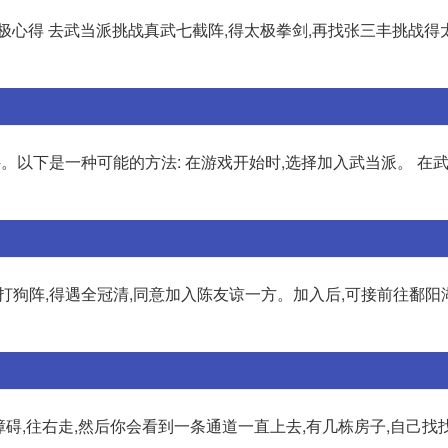
极心得 去武当派挑战真武七截阵,得太极拳剑,再找张三丰挑战得
。以下是一种可能的方法: 在游戏开始时,选择加入武当派。 在武
行闯过打狗阵,得遇全冠清,同意加入陈友谅一方。加入后,可接前往鄱
障碍,往右走,然后你会看到一条通道一直上去,有几栋房子,自己找