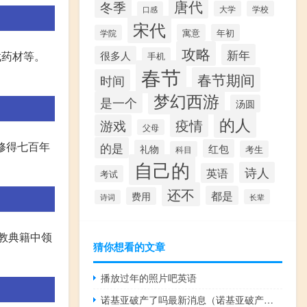
唐代
冬季
大学
学校
口感
宋代
寓意
年初
学院
攻略
新年
很多人
找药材等。
手机
春节
春节期间
时间
梦幻西游
是一个
汤圆
的人
疫情
游戏
父母
修得七百年
的是
红包
礼物
考生
科目
自己的
诗人
英语
考试
还不
都是
费用
长辈
诗词
教典籍中领
猜你想看的文章
播放过年的照片吧英语
诺基亚破产了吗最新消息（诺基亚破产了）