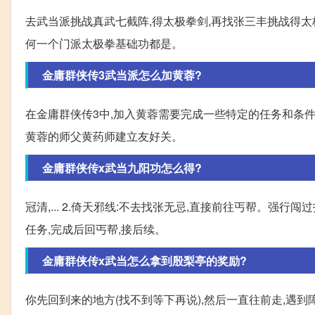
去武当派挑战真武七截阵,得太极拳剑,再找张三丰挑战得太
何一个门派太极拳基础功都是。
金庸群侠传3武当派怎么加黄蓉?
在金庸群侠传3中,加入黄蓉需要完成一些特定的任务和条件
黄蓉的师父黄药师建立友好关。
金庸群侠传x武当九阳功怎么得?
冠清,... 2.倚天邪线:不去找张无忌,直接前往丐帮。强
任务,完成后回丐帮,接后续。
金庸群侠传x武当怎么拿到殷梨亭的奖励?
你先回到来的地方(找不到等下再说),然后一直往前走,遇到