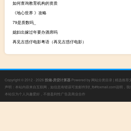
如何查询教育机构的资质
《地心世界 》攻略
79是质数吗_
媳妇出嫁过年要办酒席吗
再见古惑仔电影粤语（再见古惑仔电影）
Copyright © 2012 - 2026
投储-房贷计算器
Powered by
网站分类目录
|
精选推荐
声明：本站内容来自互联网，如信息有错误可发邮件到f_fb#foxmail.com说明
本站仅为个人兴趣爱好，不接盈利性广告及商业合作