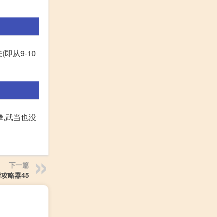
即从9-10
拳,武当也没
下一篇
攻略器45