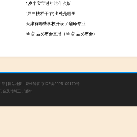
1岁半宝宝过年吃什么饭
“屈曲扶栏干”的出处是哪里
天津有哪些学校开设了翻译专业
htc新品发布会直播（htc新品发布会）
文章
|
网站地图
|
疑难解答
京ICP备2025109170号
，我们会及时纠正，谢谢