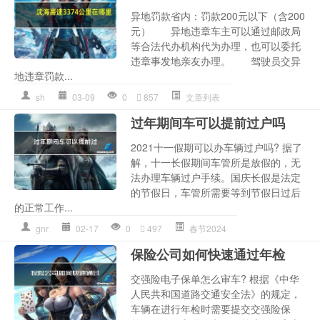
异地罚款省内：罚款200元以下（含200
元） 异地违章车主可以通过邮政局
等合法代办机构代为办理，也可以委托
违章事发地亲友办理。 驾驶员交异
地违章罚款...
sh
03-09
0
857
文章列表
过年期间车可以提前过户吗
2021十一假期可以办车辆过户吗? 据了
解，十一长假期间车管所是放假的，无
法办理车辆过户手续。国庆长假是法定
的节假日，车管所需要等到节假日过后
的正常工作...
gnr
02-17
0
497
春节2024
保险公司如何快速通过年检
交强险电子保单怎么审车? 根据《中华
人民共和国道路交通安全法》的规定，
车辆在进行年检时需要提交交强险保