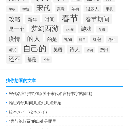
宋代
很多人
寓意
年初
手机
学校
学院
春节
攻略
春节期间
时间
新年
梦幻西游
是一个
游戏
汤圆
父母
的人
疫情
的是
红包
礼物
考生
科目
自己的
诗人
英语
费用
考试
诗词
还不
都是
长辈
猜你想看的文章
宋代名言行书字帖(关于宋代名言行书字帖简述)
雅思考试时间几点到几点开始
松本メイ（松本メイ）
“尝与鲍叔贾”的出处是哪里