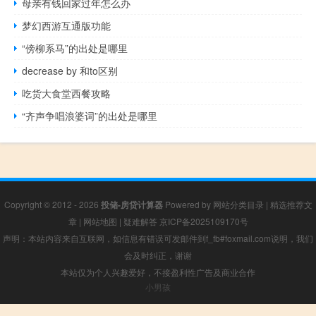
母亲有钱回家过年怎么办
梦幻西游互通版功能
“傍柳系马”的出处是哪里
decrease by 和to区别
吃货大食堂西餐攻略
“齐声争唱浪婆词”的出处是哪里
Copyright © 2012 - 2026
投储-房贷计算器
Powered by
网站分类目录
|
精选推荐文
章
|
网站地图
|
疑难解答
京ICP备2025109170号
声明：本站内容来自互联网，如信息有错误可发邮件到f_fb#foxmail.com说明，我们
会及时纠正，谢谢
本站仅为个人兴趣爱好，不接盈利性广告及商业合作
小男孩