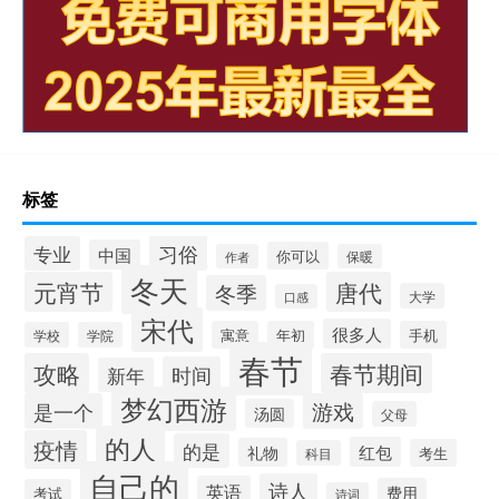
标签
习俗
专业
中国
你可以
作者
保暖
冬天
元宵节
唐代
冬季
大学
口感
宋代
很多人
寓意
年初
手机
学校
学院
春节
攻略
春节期间
时间
新年
梦幻西游
是一个
游戏
汤圆
父母
的人
疫情
的是
红包
礼物
考生
科目
自己的
诗人
英语
费用
考试
诗词