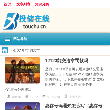
首 页
文章列表
知识分类
网站导航
>
有关“号码”的文章
12123能交违章罚款吗
是的，12123平台可以用来缴纳交通违
章罚款。以下是使用12123缴纳违章罚
款的步骤： 1. 下载并登录交管12123应
用程序。 2. 在主页选择“业务中
心”或“未处理违法...
sslake
12-27
0
763
文章列表
惠存号码通知怎么写（惠存号