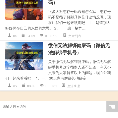
码）
很多人对惠存号码通知怎么写，惠存号
码不是很了解那具体是什么情况呢，现
在让我们一起来瞧瞧吧！ 1、是请别人
好好保存自己的东西的意思。 2、 惠：敬辞,...
hc
04-09
0
169
文章列表
微信无法解绑健康码（微信无
法解绑手机号）
关于微信无法解绑健康码，微信无法解
绑手机号这个很多人还不知道，今天小
六来为大家解答以上的问题，现在让我
们一起来看看吧！ 1、一、30天内有解绑其他绑定...
wx
03-09
0
81
生活助理
☚