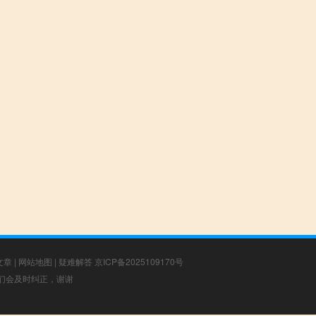
文章
|
网站地图
|
疑难解答
京ICP备2025109170号
，我们会及时纠正，谢谢