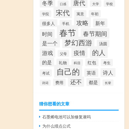
唐代
冬季
大学
学校
口感
宋代
寓意
年初
学院
攻略
新年
很多人
手机
春节
春节期间
时间
梦幻西游
是一个
汤圆
的人
疫情
游戏
父母
的是
红包
礼物
考生
科目
自己的
诗人
英语
考试
还不
都是
费用
长辈
诗词
猜你想看的文章
石墨烯电池可以加修复液吗
为什么绩点公式