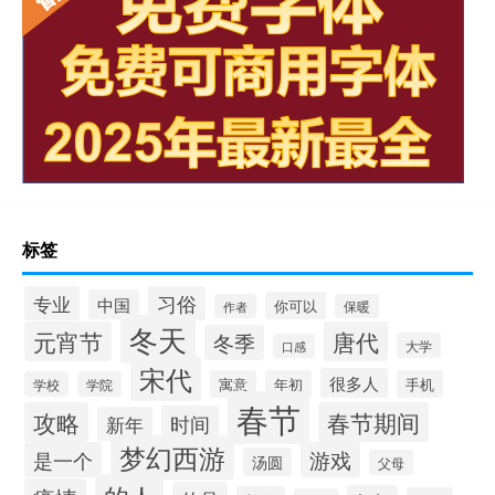
标签
习俗
专业
中国
你可以
作者
保暖
冬天
元宵节
唐代
冬季
大学
口感
宋代
很多人
寓意
年初
手机
学校
学院
春节
攻略
春节期间
时间
新年
梦幻西游
是一个
游戏
汤圆
父母