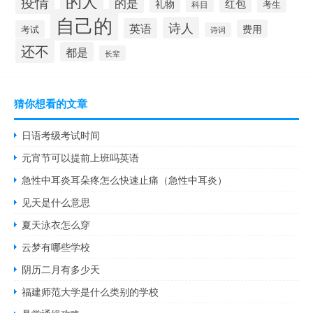
的人
疫情
的是
红包
礼物
考生
科目
自己的
诗人
英语
费用
考试
诗词
还不
都是
长辈
猜你想看的文章
日语考级考试时间
元宵节可以提前上班吗英语
急性中耳炎耳朵疼怎么快速止痛（急性中耳炎）
见天是什么意思
夏天泳衣怎么穿
云梦有哪些学校
阴历二月有多少天
福建师范大学是什么类别的学校