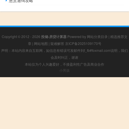
悬赏通缉攻略
Copyright © 2012 - 2026
投储-房贷计算器
Powered by
网站分类目录
|
精选推荐文
章
|
网站地图
|
疑难解答
京ICP备2025109170号
声明：本站内容来自互联网，如信息有错误可发邮件到f_fb#foxmail.com说明，我们
会及时纠正，谢谢
本站仅为个人兴趣爱好，不接盈利性广告及商业合作
小男孩