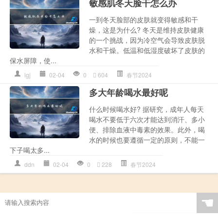
敏感肌冬天脸干怎么办
一到冬天脸部的皮肤就变得敏感和干
燥，这是为什么? 冬天是维持皮肤健康
的一个挑战，因为冷空气会导致皮肤脱
水和干燥。低温和低湿度破坏了皮肤的
保水屏障，使...
lgj
02-04
0
604
春节2024
多大年龄喝水最好呢
什么时候喝水好? 据研究，成年人每天
喝水不要低于六次才能达到消汗、多小
便、排除血液中毒素的效果。此外，喝
水的时候也要遵循一定的原则，不能一
下子喝太多...
ddn
02-04
0
228
春节2024
☚