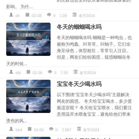
影响。 为什...
dtr
02-08
0
28
春节2024
冬天的蝈蝈喝水吗
冬天的蝈蝈喝水吗 蝈蝈是一种鸣虫，也
被称为鸣螽、叫哥哥、叫蚰子。它们全
身呈绿色，体型粗壮，常常引人注目。
但是，网友们纷纷困惑，疑惑蝈蝈在冬
天的时候...
dtd
02-06
0
35
春节2024
宝宝冬天少喝水吗
以下围绕“宝宝冬天少喝水吗”主题解决
网友的困惑。 冬天给宝宝喝水，多少度
最适宜呢？ 冬天给宝宝喂水，我们要注
意用温开水喂食宝宝，避免给他们带来
烫伤的风...
bbd
02-06
0
287
春节2024