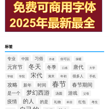
标签
习俗
专业
中国
你可以
作者
保暖
冬天
元宵节
唐代
冬季
大学
口感
宋代
很多人
寓意
年初
手机
学校
学院
春节
攻略
春节期间
时间
新年
梦幻西游
是一个
游戏
汤圆
父母
的人
疫情
的是
红包
礼物
考生
科目