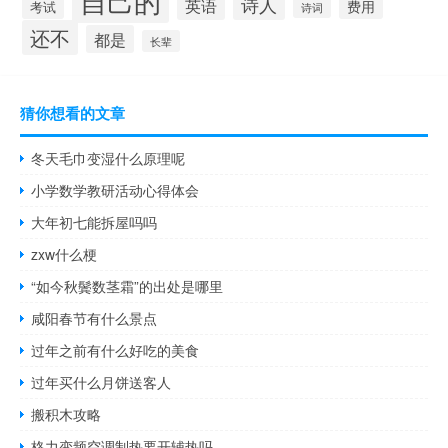
自己的
诗人
英语
费用
考试
诗词
还不
都是
长辈
猜你想看的文章
冬天毛巾变湿什么原理呢
小学数学教研活动心得体会
大年初七能拆屋吗吗
zxw什么梗
“如今秋鬓数茎霜”的出处是哪里
咸阳春节有什么景点
过年之前有什么好吃的美食
过年买什么月饼送客人
搬积木攻略
格力变频空调制热要开辅热吗