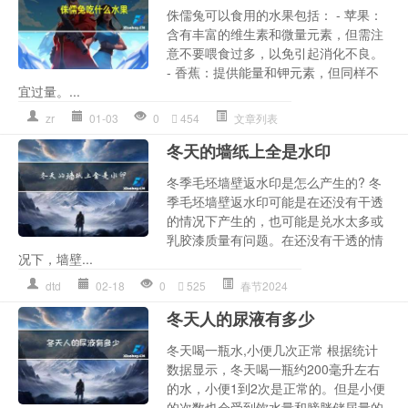
侏儒兔可以食用的水果包括： - 苹果：
含有丰富的维生素和微量元素，但需注
意不要喂食过多，以免引起消化不良。
- 香蕉：提供能量和钾元素，但同样不
宜过量。...
zr
01-03
0
454
文章列表
冬天的墙纸上全是水印
冬季毛坯墙壁返水印是怎么产生的? 冬
季毛坯墙壁返水印可能是在还没有干透
的情况下产生的，也可能是兑水太多或
乳胶漆质量有问题。在还没有干透的情
况下，墙壁...
dtd
02-18
0
525
春节2024
冬天人的尿液有多少
冬天喝一瓶水,小便几次正常 根据统计
数据显示，冬天喝一瓶约200毫升左右
的水，小便1到2次是正常的。但是小便
的次数也会受到饮水量和膀胱储尿量的