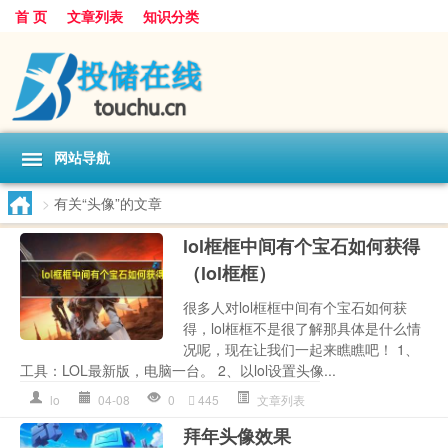
首 页
文章列表
知识分类
网站导航
>
有关“头像”的文章
lol框框中间有个宝石如何获得
（lol框框）
很多人对lol框框中间有个宝石如何获
得，lol框框不是很了解那具体是什么情
况呢，现在让我们一起来瞧瞧吧！ 1、
工具：LOL最新版，电脑一台。 2、以lol设置头像...
lo
04-08
0
445
文章列表
拜年头像效果