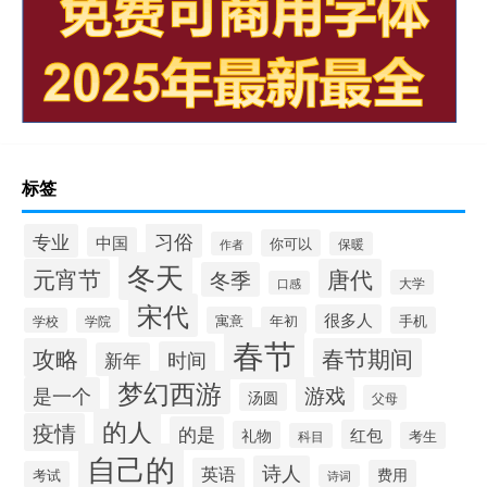
标签
习俗
专业
中国
你可以
作者
保暖
冬天
元宵节
唐代
冬季
大学
口感
宋代
很多人
寓意
年初
手机
学校
学院
春节
攻略
春节期间
时间
新年
梦幻西游
是一个
游戏
汤圆
父母
的人
疫情
的是
红包
礼物
考生
科目
自己的
诗人
英语
费用
考试
诗词