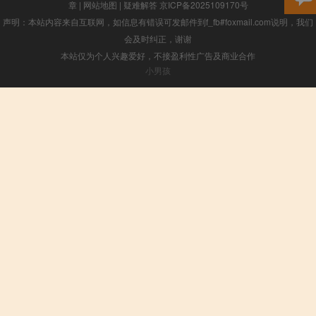
章
|
网站地图
|
疑难解答
京ICP备2025109170号
声明：本站内容来自互联网，如信息有错误可发邮件到f_fb#foxmail.com说明，我们
会及时纠正，谢谢
本站仅为个人兴趣爱好，不接盈利性广告及商业合作
小男孩