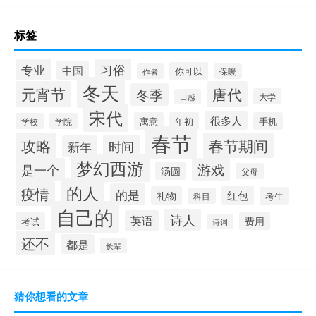
标签
习俗
专业
中国
你可以
作者
保暖
冬天
元宵节
唐代
冬季
大学
口感
宋代
很多人
寓意
年初
手机
学校
学院
春节
攻略
春节期间
时间
新年
梦幻西游
是一个
游戏
汤圆
父母
的人
疫情
的是
红包
礼物
考生
科目
自己的
诗人
英语
费用
考试
诗词
还不
都是
长辈
猜你想看的文章