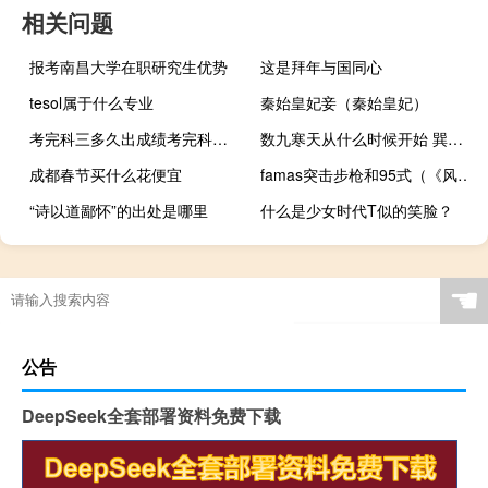
相关问题
报考南昌大学在职研究生优势
这是拜年与国同心
tesol属于什么专业
秦始皇妃妾（秦始皇妃）
考完科三多久出成绩考完科三多久出成绩
数九寒天从什么时候开始 巽风（数九寒天从什么时候开始）
成都春节买什么花便宜
famas突击步枪和95式（《风暴战区》FAMAS突击步枪）
“诗以道鄙怀”的出处是哪里
什么是少女时代T似的笑脸？
☚
公告
DeepSeek全套部署资料免费下载