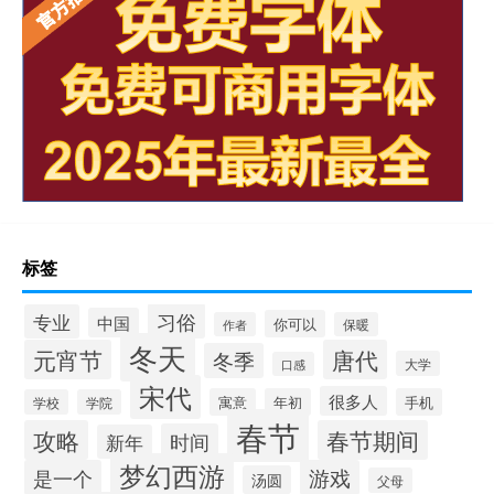
标签
习俗
专业
中国
你可以
作者
保暖
冬天
元宵节
唐代
冬季
大学
口感
宋代
很多人
寓意
年初
手机
学校
学院
春节
攻略
春节期间
时间
新年
梦幻西游
是一个
游戏
汤圆
父母