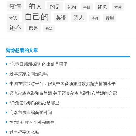
的人
疫情
的是
红包
礼物
考生
科目
自己的
诗人
英语
费用
考试
诗词
还不
都是
长辈
猜你想看的文章
“宫壶日赐新拨醅”的出处是哪里
过年亲家之间走动吗
中国在线旅游平台：假期中国多项旅游数据超疫情前水平
迈克尔杰克逊和布兰妮 关于迈克尔杰克逊和布兰妮的介绍
“总角爱聪明”的出处是哪里
商洛市事业编面试时间
“妙觉圆明”的出处是哪里
过年福字怎么贴