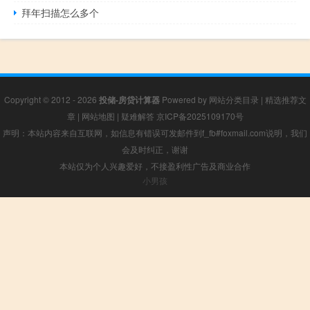
拜年扫描怎么多个
Copyright © 2012 - 2026
投储-房贷计算器
Powered by
网站分类目录
|
精选推荐文
章
|
网站地图
|
疑难解答
京ICP备2025109170号
声明：本站内容来自互联网，如信息有错误可发邮件到f_fb#foxmail.com说明，我们
会及时纠正，谢谢
本站仅为个人兴趣爱好，不接盈利性广告及商业合作
小男孩