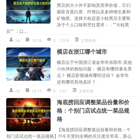
黑豆的大小并不影响其营养价值，它们
都富含蛋白质、纤维以及多种维生素和
矿物质。选择大粒还是小粒黑豆主要取
决于个人口味和烹饪需求： - **大粒黑
豆** ：口...
hd
12-16
0
319
文章列表
横店在浙江哪个城市
横店位于中国浙江省金华市东阳市 其他
小伙伴的相似问题： 横店有哪些著名景
点？ 横店影视城有哪些活动？ 金华市
还有哪些其他县区？
hd
12-15
0
41
文章列表
海底捞回应调整菜品份量和价
格：个别门店试点统一菜品规
格
【海底捞回应调整菜品份量和价格：个
别门店试点统一菜品规格】!!!今天受到全网的关注度非常高，那么