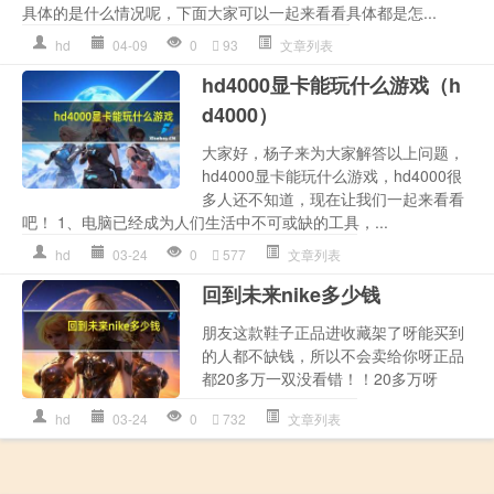
具体的是什么情况呢，下面大家可以一起来看看具体都是怎...
hd
04-09
0
93
文章列表
hd4000显卡能玩什么游戏（h
d4000）
大家好，杨子来为大家解答以上问题，
hd4000显卡能玩什么游戏，hd4000很
多人还不知道，现在让我们一起来看看
吧！ 1、电脑已经成为人们生活中不可或缺的工具，...
hd
03-24
0
577
文章列表
回到未来nike多少钱
朋友这款鞋子正品进收藏架了呀能买到
的人都不缺钱，所以不会卖给你呀正品
都20多万一双没看错！！20多万呀
hd
03-24
0
732
文章列表