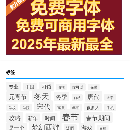
标签
习俗
专业
中国
你可以
作者
保暖
冬天
元宵节
唐代
冬季
大学
口感
宋代
很多人
寓意
年初
手机
学校
学院
春节
攻略
春节期间
时间
新年
梦幻西游
是一个
游戏
汤圆
父母