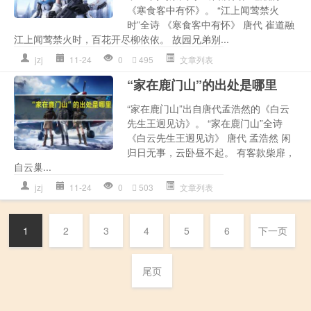
《寒食客中有怀》。 “江上闻莺禁火
时”全诗 《寒食客中有怀》 唐代 崔道融
江上闻莺禁火时，百花开尽柳依依。 故园兄弟别...
jzj
11-24
0
495
文章列表
“家在鹿门山”的出处是哪里
“家在鹿门山”出自唐代孟浩然的《白云
先生王迥见访》。 “家在鹿门山”全诗
《白云先生王迥见访》 唐代 孟浩然 闲
归日无事，云卧昼不起。 有客款柴扉，
自云巢...
jzj
11-24
0
503
文章列表
1
2
3
4
5
6
下一页
尾页