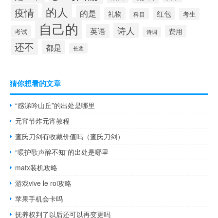
的人
疫情
的是
红包
礼物
考生
科目
自己的
诗人
英语
费用
考试
诗词
还不
都是
长辈
猜你想看的文章
“感涕吟山丘”的出处是哪里
元宵节炸元宵教程
查氏刀剑有收藏价值吗（查氏刀剑）
“暖护歌声醉不知”的出处是哪里
matx装机攻略
游戏vive le roi攻略
苹果手机会卡吗
抚养权判了以后还可以再变更吗