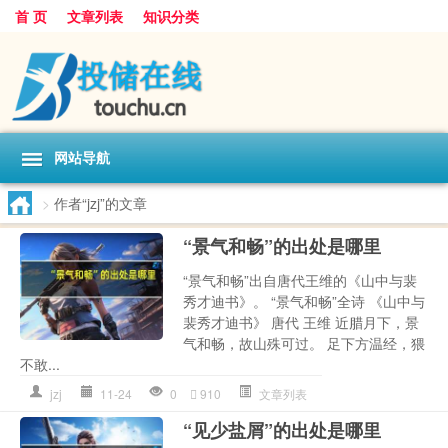
首 页
文章列表
知识分类
网站导航
>
作者“jzj”的文章
“景气和畅”的出处是哪里
“景气和畅”出自唐代王维的《山中与裴
秀才迪书》。 “景气和畅”全诗 《山中与
裴秀才迪书》 唐代 王维 近腊月下，景
气和畅，故山殊可过。 足下方温经，猥
不敢...
jzj
11-24
0
910
文章列表
“见少盐屑”的出处是哪里