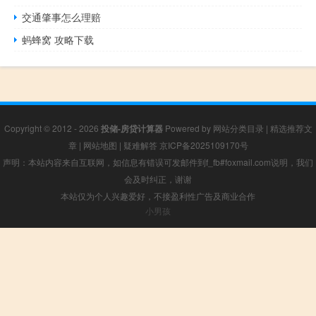
交通肇事怎么理赔
蚂蜂窝 攻略下载
Copyright © 2012 - 2026
投储-房贷计算器
Powered by
网站分类目录
|
精选推荐文
章
|
网站地图
|
疑难解答
京ICP备2025109170号
声明：本站内容来自互联网，如信息有错误可发邮件到f_fb#foxmail.com说明，我们
会及时纠正，谢谢
本站仅为个人兴趣爱好，不接盈利性广告及商业合作
小男孩