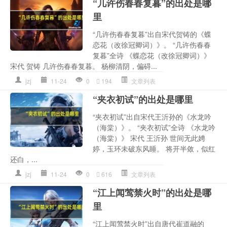
“几许伤春春复暮”的出处是哪
里
“几许伤春春复暮”出自宋代贺铸的《蝶
恋花（改徐冠卿词）》。 “几许伤春春
复暮”全诗 《蝶恋花（改徐冠卿词）》
宋代 贺铸 几许伤春春复暮。 杨柳清阴，偏碍...
jzj
11-24
0
194
文章列表
“夹衣初试”的出处是哪里
“夹衣初试”出自宋代王沂孙的《水龙吟
（海棠）》。 “夹衣初试”全诗 《水龙吟
（海棠）》 宋代 王沂孙 世间无此娉
婷，玉环未破东风睡。 将开半敛，似红
还白，...
jzj
11-24
0
616
文章列表
“江上闻莺禁火时”的出处是哪
里
“江上闻莺禁火时”出自唐代崔道融的