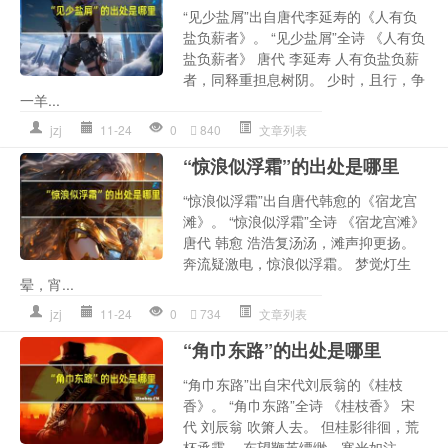
“见少盐屑”出自唐代李延寿的《人有负
盐负薪者》。 “见少盐屑”全诗 《人有负
盐负薪者》 唐代 李延寿 人有负盐负薪
者，同释重担息树阴。 少时，且行，争
一羊...
jzj
11-24
0
840
文章列表
“惊浪似浮霜”的出处是哪里
“惊浪似浮霜”出自唐代韩愈的《宿龙宫
滩》。 “惊浪似浮霜”全诗 《宿龙宫滩》
唐代 韩愈 浩浩复汤汤，滩声抑更扬。
奔流疑激电，惊浪似浮霜。 梦觉灯生
晕，宵...
jzj
11-24
0
734
文章列表
“角巾东路”的出处是哪里
“角巾东路”出自宋代刘辰翁的《桂枝
香》。 “角巾东路”全诗 《桂枝香》 宋
代 刘辰翁 吹箫人去。 但桂影徘徊，荒
杯承露。 东望鞭芙缥缈，寒光如注。