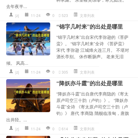
去年夜半...
jzj
11-24
0
523
文章列表
“锦字几时来”的出处是哪里
“锦字几时来”出自宋代李弥逊的《菩萨
蛮》。 “锦字几时来”全诗 《菩萨蛮》
宋代 李弥逊 江城烽火连三月。 不堪对
酒长亭别。 休作断肠声。 老来无泪
倾。 风高...
jzj
11-24
0
305
文章列表
“降妖亦斗霆”的出处是哪里
“降妖亦斗霆”出自唐代李商隐的《寄太
原卢司空三十韵（卢钧）》。 “降妖亦
斗霆”全诗 《寄太原卢司空三十韵（卢
钧）》 唐代 李商隐 隋舰临淮甸，唐旗
出井陉。...
jzj
11-24
0
614
文章列表