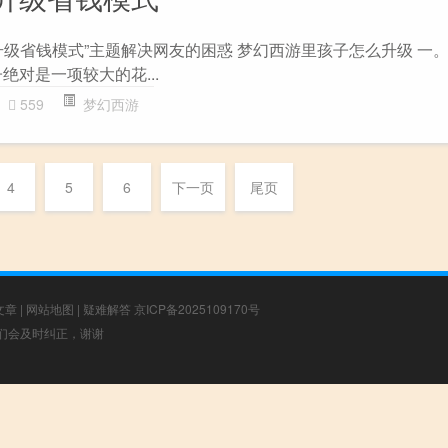
升级省钱模式”主题解决网友的困惑 梦幻西游里孩子怎么升级 一
绝对是一项较大的花...
559
梦幻西游
4
5
6
下一页
尾页
文章
|
网站地图
|
疑难解答
京ICP备2025109170号
，我们会及时纠正，谢谢