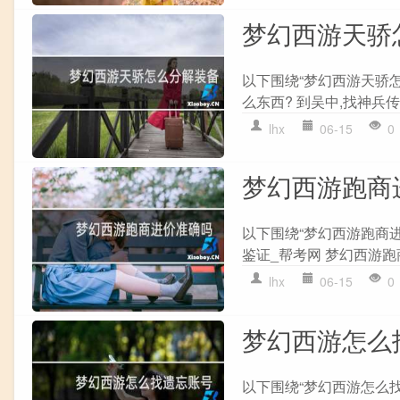
梦幻西游天骄
以下围绕“梦幻西游天骄怎
么东西? 到吴中,找神兵传
lhx
06-15
0
梦幻西游跑商
以下围绕“梦幻西游跑商进
鉴证_帮考网 梦幻西游跑商商
lhx
06-15
0
梦幻西游怎么
以下围绕“梦幻西游怎么