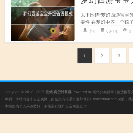
以下围绕“梦幻西游宝宝
要性 在梦幻中养一个孩子
lhx
06-14
0
1
2
3
Copyright © 2012 - 2026
投储-房贷计算器
Powered by
网站分类目录
|
精选推荐
声明：本站内容来自互联网，如信息有错误可发邮件到f_fb#foxmail.com说明
本站仅为个人兴趣爱好，不接盈利性广告及商业合作