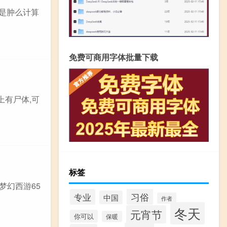
行是肿么计算
免费可商用字体批量下载
上有尸体,可
标签
梦幻西游65
习俗
专业
中国
作者
冬天
元宵节
你可以
保暖