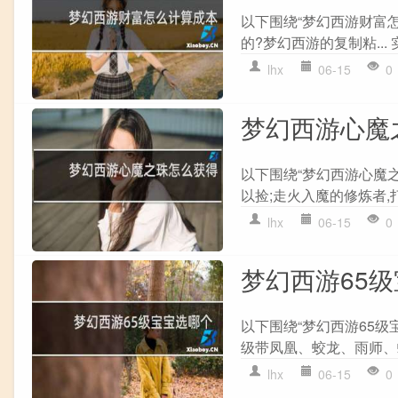
以下围绕“梦幻西游财富
的?梦幻西游的复制粘... 
lhx
06-15
0
梦幻西游心魔
以下围绕“梦幻西游心魔之
以捡;走火入魔的修炼者,打
lhx
06-15
0
梦幻西游65
以下围绕“梦幻西游65级
级带凤凰、蛟龙、雨师、蚌
lhx
06-15
0