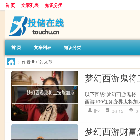
首 页
文章列表
知识分类
首 页
文章列表
知识分类
>
作者“lhx”的文章
梦幻西游鬼将
以下围绕“梦幻西游鬼将二
西游109任务变异鬼将加点的
lhx
06-15
0
梦幻西游财富