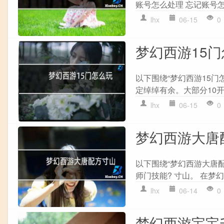
账号怎么处理 忘记账号怎么
lhx
06-15
0
梦幻西游15
以下围绕“梦幻西游15门
定绰绰有余。大部分10开1
lhx
06-15
0
梦幻西游大唐
以下围绕“梦幻西游大唐
师门技能? 寸山。 在梦幻
lhx
06-14
0
梦幻西游宝宝