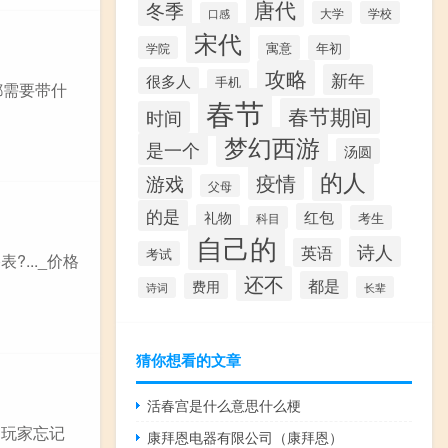
唐代
冬季
大学
学校
口感
宋代
寓意
年初
学院
攻略
新年
很多人
手机
都需要带什
春节
春节期间
时间
梦幻西游
是一个
汤圆
的人
疫情
游戏
父母
的是
红包
礼物
考生
科目
自己的
诗人
英语
考试
..._价格
还不
都是
费用
长辈
诗词
猜你想看的文章
活春宫是什么意思什么梗
 玩家忘记
康拜恩电器有限公司（康拜恩）