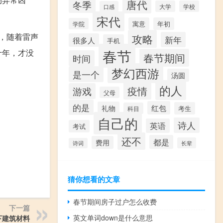
唐代
冬季
大学
学校
口感
宋代
寓意
年初
学院
，随着雷声
攻略
新年
很多人
手机
春节
十年，才没
春节期间
时间
梦幻西游
是一个
汤圆
的人
疫情
游戏
父母
的是
红包
礼物
考生
科目
自己的
诗人
英语
考试
还不
都是
费用
长辈
诗词
猜你想看的文章
春节期间房子过户怎么收费
下一篇
英文单词down是什么意思
下建筑材料