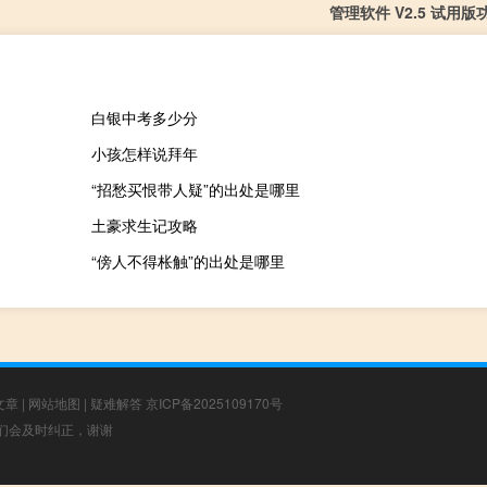
管理软件 V2.5 试用
白银中考多少分
小孩怎样说拜年
“招愁买恨带人疑”的出处是哪里
土豪求生记攻略
“傍人不得枨触”的出处是哪里
文章
|
网站地图
|
疑难解答
京ICP备2025109170号
，我们会及时纠正，谢谢