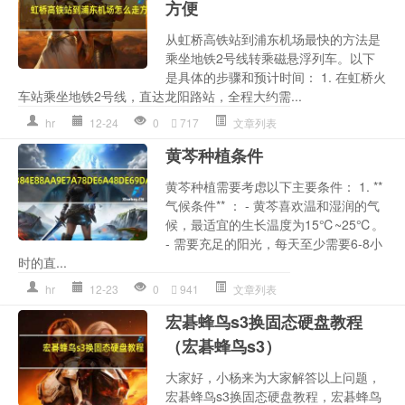
方便
从虹桥高铁站到浦东机场最快的方法是
乘坐地铁2号线转乘磁悬浮列车。以下
是具体的步骤和预计时间： 1. 在虹桥火
车站乘坐地铁2号线，直达龙阳路站，全程大约需...
hr
12-24
0
717
文章列表
黄芩种植条件
黄芩种植需要考虑以下主要条件： 1. **
气候条件** ： - 黄芩喜欢温和湿润的气
候，最适宜的生长温度为15℃~25℃。
- 需要充足的阳光，每天至少需要6-8小
时的直...
hr
12-23
0
941
文章列表
宏碁蜂鸟s3换固态硬盘教程
（宏碁蜂鸟s3）
大家好，小杨来为大家解答以上问题，
宏碁蜂鸟s3换固态硬盘教程，宏碁蜂鸟