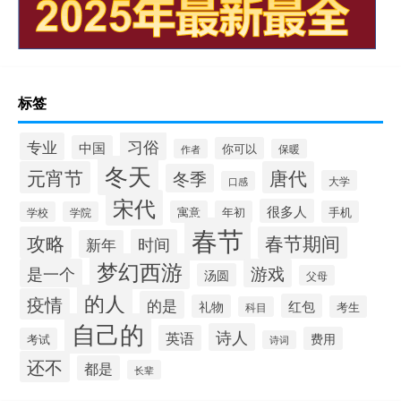
标签
习俗
专业
中国
你可以
作者
保暖
冬天
元宵节
唐代
冬季
大学
口感
宋代
很多人
寓意
年初
手机
学校
学院
春节
攻略
春节期间
时间
新年
梦幻西游
是一个
游戏
汤圆
父母
的人
疫情
的是
红包
礼物
考生
科目
自己的
诗人
英语
费用
考试
诗词
还不
都是
长辈