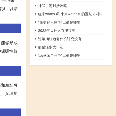
。一般来
神武手游封妖攻略
编织，以增
红米watch3和小米watchs2的区别 小米2和小米2s的区别
。
“而更穿人屋”的出处是哪里
2022年买什么衣服过年
过年掏红包有什么讲究没有
，能够形成
熊猫活多大年纪
种保暖性较
“琼莩纵早开”的出处是哪里
色和粗细可
性，又增加