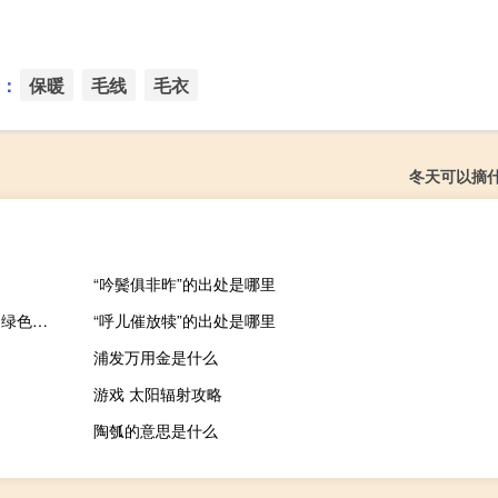
：
保暖
毛线
毛衣
冬天可以摘
“吟鬓俱非昨”的出处是哪里
键盘猫咪全键盘版 V0.1.6 绿色免费版（键盘猫咪全键盘版 V0.1.6 绿色免费版功能简介）
“呼儿催放犊”的出处是哪里
浦发万用金是什么
游戏 太阳辐射攻略
陶瓠的意思是什么