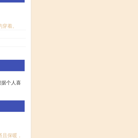
的穿着。
。
根据个人喜
搭且保暖，