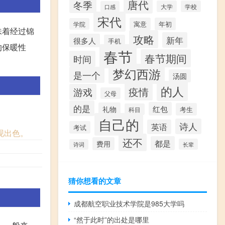
唐代
冬季
大学
学校
口感
宋代
寓意
年初
学院
味着经过锦
攻略
新年
很多人
手机
的保暖性
春节
春节期间
时间
梦幻西游
是一个
汤圆
的人
疫情
游戏
父母
的是
红包
礼物
考生
科目
自己的
诗人
英语
考试
现出色。
还不
都是
费用
长辈
诗词
猜你想看的文章
成都航空职业技术学院是985大学吗
“然于此时”的出处是哪里