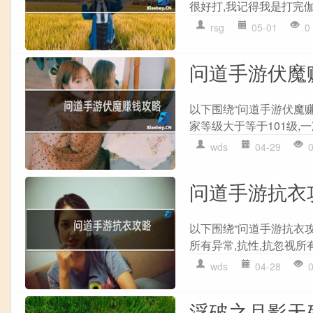
很好打,我记得我是打完伽玛
rsg
05-01
0
问道手游伏魔
以下围绕“问道手游伏魔赚
家等级大于等于101级,一次
wds
04-29
问道手游抗衣
以下围绕“问道手游抗衣
所有异常,抗性,抗忽视所
wds
04-28
浮破之月影天殇