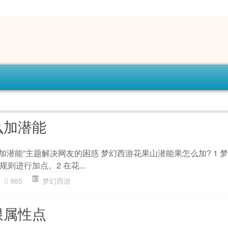
么加潜能
加潜能”主题解决网友的困惑 梦幻西游花果山潜能果怎么加? 1 
则进行加点。2 在花...
985
梦幻西游
限属性点