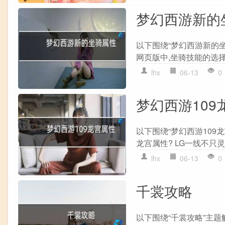
梦幻西游新的
以下围绕“梦幻西游新的
网页版中,坐骑技能的选择
lhx
06-13
0
梦幻西游109
以下围绕“梦幻西游109
龙宫属性? LG一线不只灵力
lhx
06-13
0
千裳攻略
以下围绕“千裳攻略”主题