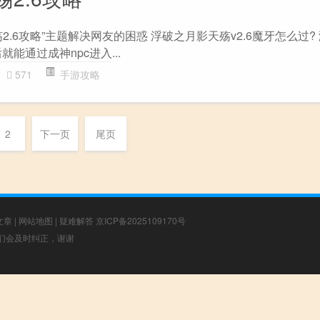
2.6攻略”主题解决网友的困惑 浮破之月影天殇v2.6魔牙怎么过?
能通过成神npc进入...
571
手游攻略
2
下一页
尾页
文章
|
网站地图
|
疑难解答
京ICP备2025109170号
，我们会及时纠正，谢谢