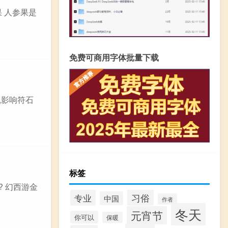
果 人参果是
免费可商用字体批量下载
,影响符石
标签
 幻西游金
习俗
专业
中国
作者
冬天
元宵节
你可以
保暖