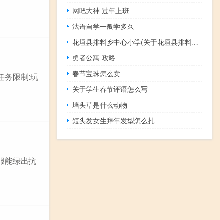
网吧大神 过年上班
法语自学一般学多久
花垣县排料乡中心小学(关于花垣县排料乡中心小学简述)
勇者公寓 攻略
春节宝珠怎么卖
任务限制:玩
关于学生春节评语怎么写
墙头草是什么动物
短头发女生拜年发型怎么扎
服能绿出抗