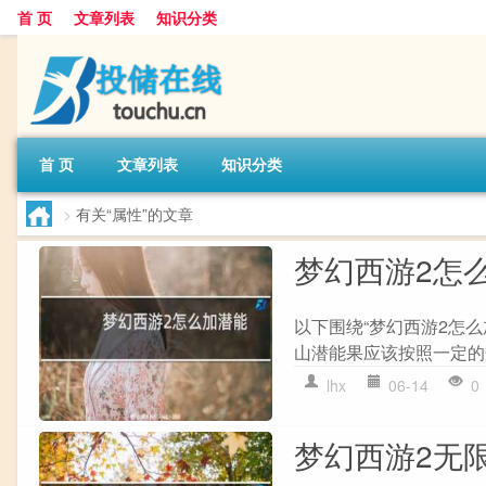
首 页
文章列表
知识分类
首 页
文章列表
知识分类
>
有关“属性”的文章
梦幻西游2怎
以下围绕“梦幻西游2怎么
山潜能果应该按照一定的规
lhx
06-14
0
梦幻西游2无