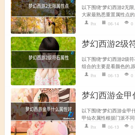
以下围绕“梦幻西游2无限
大家最熟悉重置属性点的利
lhx
06-14
0
梦幻西游2级
以下围绕“梦幻西游2级符
组合的主要是看颜色的,跟
lhx
06-13
0
梦幻西游金甲
以下围绕“梦幻西游金甲
甲仙衣属性根据门派不同推荐
lhx
06-13
0