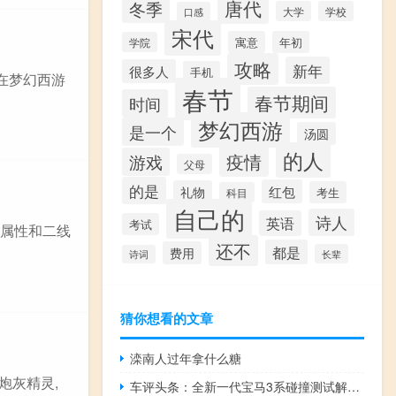
唐代
冬季
大学
学校
口感
宋代
寓意
年初
学院
攻略
新年
很多人
手机
在梦幻西游
春节
春节期间
时间
梦幻西游
是一个
汤圆
的人
疫情
游戏
父母
的是
红包
礼物
考生
科目
自己的
诗人
英语
考试
宫属性和二线
还不
都是
费用
长辈
诗词
猜你想看的文章
滦南人过年拿什么糖
炮灰精灵,
车评头条：全新一代宝马3系碰撞测试解析 乘员保护充分