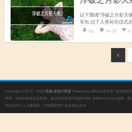
以下围绕“浮破之月影天殇
军衔,过了人类补完仪式后就
fpz
04-28
0
1
Copyright © 2012 - 2026
投储-房贷计算器
Powered by
网站分类目录
|
精选推荐
声明：本站内容来自互联网，如信息有错误可发邮件到f_fb#foxmail.com说明
本站仅为个人兴趣爱好，不接盈利性广告及商业合作