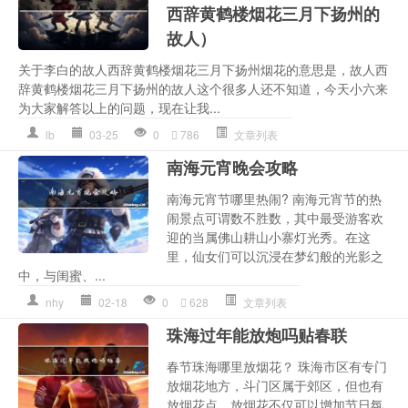
西辞黄鹤楼烟花三月下扬州的
故人）
关于李白的故人西辞黄鹤楼烟花三月下扬州烟花的意思是，故人西
辞黄鹤楼烟花三月下扬州的故人这个很多人还不知道，今天小六来
为大家解答以上的问题，现在让我...
lb
03-25
0
786
文章列表
南海元宵晚会攻略
南海元宵节哪里热闹? 南海元宵节的热
闹景点可谓数不胜数，其中最受游客欢
迎的当属佛山耕山小寨灯光秀。在这
里，仙女们可以沉浸在梦幻般的光影之
中，与闺蜜、...
nhy
02-18
0
628
文章列表
珠海过年能放炮吗贴春联
春节珠海哪里放烟花？ 珠海市区有专门
放烟花地方，斗门区属于郊区，但也有
放烟花点。放烟花不仅可以增加节日氛