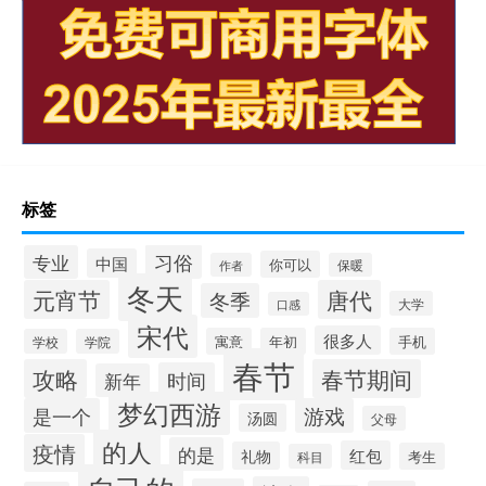
标签
习俗
专业
中国
你可以
作者
保暖
冬天
元宵节
唐代
冬季
大学
口感
宋代
很多人
寓意
年初
手机
学校
学院
春节
攻略
春节期间
时间
新年
梦幻西游
是一个
游戏
汤圆
父母
的人
疫情
的是
红包
礼物
考生
科目