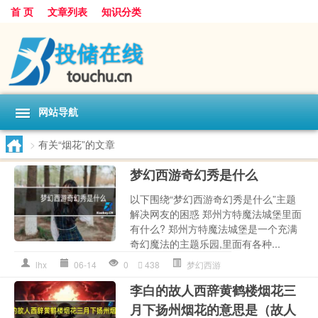
首 页
文章列表
知识分类
网站导航
>
有关“烟花”的文章
梦幻西游奇幻秀是什么
以下围绕“梦幻西游奇幻秀是什么”主题
解决网友的困惑 郑州方特魔法城堡里面
有什么? 郑州方特魔法城堡是一个充满
奇幻魔法的主题乐园,里面有各种...
lhx
06-14
0
438
梦幻西游
李白的故人西辞黄鹤楼烟花三
月下扬州烟花的意思是（故人