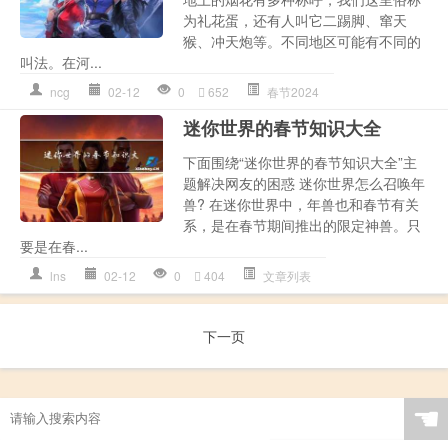
为礼花蛋，还有人叫它二踢脚、窜天
猴、冲天炮等。不同地区可能有不同的
叫法。在河...
ncg
02-12
0
652
春节2024
迷你世界的春节知识大全
下面围绕“迷你世界的春节知识大全”主
题解决网友的困惑 迷你世界怎么召唤年
兽? 在迷你世界中，年兽也和春节有关
系，是在春节期间推出的限定神兽。只
要是在春...
lns
02-12
0
404
文章列表
下一页
☚