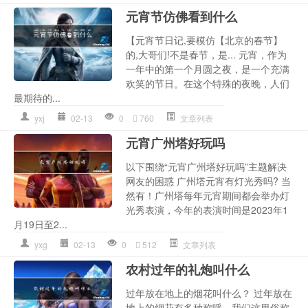
元宵节仿佛看到什么
【元宵节日记,要模仿【北京的春节】
的,大哥们!不是春节，是... 元宵，作为
一年中的第一个月圆之夜，是一个充满
欢笑的节日。在这个特殊的夜晚，人们
最期待的...
yxj
02-13
0
760
文章列表
元宵广州塔好玩吗
以下围绕“元宵广州塔好玩吗”主题解决
网友的困惑 广州塔元宵有灯光秀吗? 当
然有！广州塔每年元宵期间都会举办灯
光秀表演，今年的表演时间是2023年1
月19日至2...
yxg
02-13
0
512
文章列表
农村过年的礼炮叫什么
过年放在地上的烟花叫什么？ 过年放在
地上的烟花有多种称呼，我们这里俗称