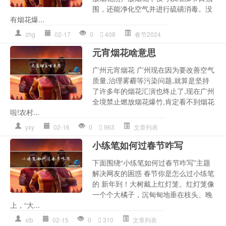
围，还能净化空气并进行硫磺消毒。没
有烟花爆...
zhg
02-17
0
408
春节2024
元宵烟花啥意思
广州元宵烟花 广州现在因为要改善空气
质量,治理雾霾等污染问题,就算是坚持
了许多年的烟花汇演也终止了,现在广州
全境禁止燃放烟花爆竹,肯定看不到烟花
啦!农村...
yxy
02-16
0
963
文章列表
小练笔如何过春节咋写
下面围绕“小练笔如何过春节咋写”主题
解决网友的困惑 春节你是怎么过小练笔
的 新年到！大树戴上红灯笼。红灯笼像
一个个大橘子，沉甸甸地垂在枝头。晚
上，“大...
xlb
02-15
0
310
文章列表